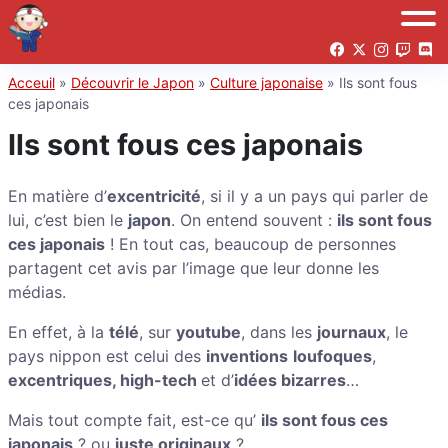
Acceuil
»
Découvrir le Japon
»
Culture japonaise
»
Ils sont fous
ces japonais
Ils sont fous ces japonais
En matière d’
excentricité
, si il y a un pays qui parler de
lui, c’est bien le
japon
. On entend souvent :
ils sont fous
ces japonais
! En tout cas, beaucoup de personnes
partagent cet avis par l’image que leur donne les
médias.
En effet, à la
télé
, sur
youtube
, dans les
journaux
, le
pays nippon est celui des
inventions
loufoques
,
excentriques, high-tech
et d’
idées bizarres
…
Mais tout compte fait, est-ce qu’
ils sont fous ces
japonais
? ou
juste originaux
?