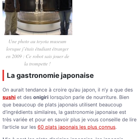
Une photo au toyota museum
lorsque j’étais étudiant étranger
en 2009 : Ce robot sais jouer de
la trompette !
La gastronomie japonaise
On aurait tendance à croire qu’au japon, il n’y a que des
sushi
et des
onigiri
lorsqu’on parle de nourriture. Bien
que beaucoup de plats japonais utilisent beaucoup
d’ingrédients similaires, la gastronomie japonaise est
très variée et pour en savoir plus je vous conseille de lire
l’article sur les
60 plats japonais les plus connus
.