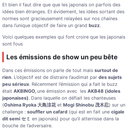
Et bien il faut dire que que les japonais on parfois des
idées bien étranges. Et évidement, les idées sortant des
normes sont gracieusement relayées sur nos chaines
dans l’unique objectif de faire un grand
buzz
.
Voici quelques exemples qui font croire que les japonais
sont fous
Les émissions de show un peu bête
Dans ces émissions on parle de tout mais
surtout de
rien
. L’objectif est de distraire l’audimat par
des sujets
peu sérieux
. Récemment l’émission qui a fait le buzz
était
AKBINGO,
une émission avec les
AKB48 (idoles
japonaises)
. Dans laquelle on défiait les chanteuses
(
Oshima Ryoka 大島涼花
et
Mogi Shinobu 茂木忍
) sur un
challenge :
souffler un cafard
(qui est en fait une
cigale
dit semi セミ
en japonais) pour qu’il atterrisse dans la
bouche de l’adversaire.