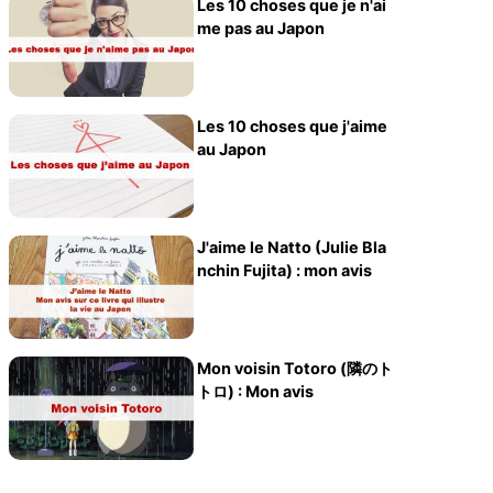
Les 10 choses que je n'ai
me pas au Japon
Les 10 choses que j'aime
au Japon
J'aime le Natto (Julie Bla
nchin Fujita) : mon avis
Mon voisin Totoro (隣のト
トロ) : Mon avis