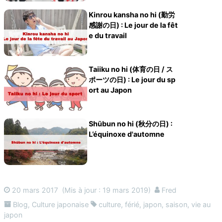
Kinrou kansha no hi (勤労
感謝の日) : Le jour de la fêt
e du travail
Taiiku no hi (体育の日 / ス
ポーツの日) : Le jour du sp
ort au Japon
Shūbun no hi (秋分の日) :
L’équinoxe d'automne
20 mars 2017
(Mis à jour : 19 mars 2019)
Fred
Blog
,
Culture japonaise
culture
,
férié
,
japon
,
saison
,
vie au
japon