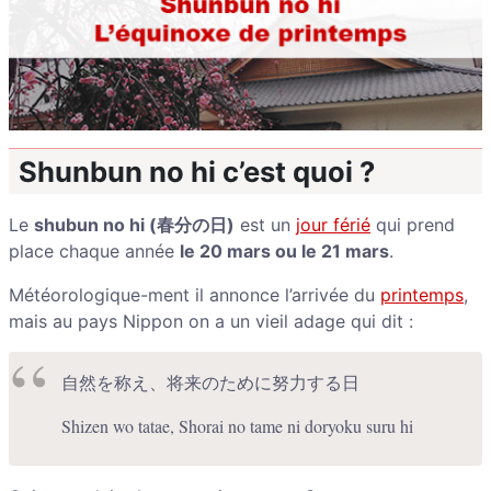
Shunbun no hi c’est quoi ?
Le
shubun no hi (春分の日)
est un
jour férié
qui prend
place chaque année
le 20 mars ou le 21 mars
.
Météorologique-ment il annonce l’arrivée du
printemps
,
mais au pays Nippon on a un vieil adage qui dit :
自然を称え、将来のために努力する日
Shizen wo tatae, Shorai no tame ni doryoku suru hi