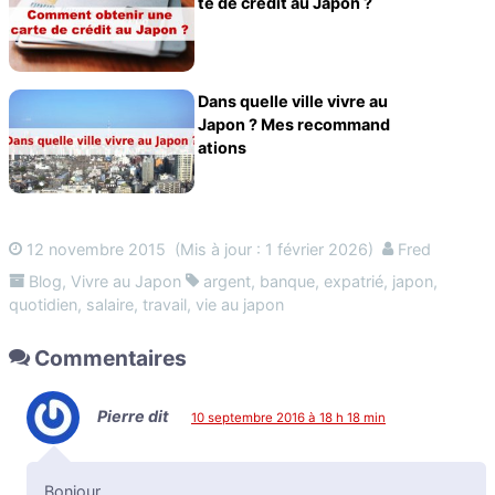
te de crédit au Japon ?
Dans quelle ville vivre au
Japon ? Mes recommand
ations
12 novembre 2015
(Mis à jour : 1 février 2026)
Fred
Blog
,
Vivre au Japon
argent
,
banque
,
expatrié
,
japon
,
quotidien
,
salaire
,
travail
,
vie au japon
Commentaires
Pierre
dit
10 septembre 2016 à 18 h 18 min
Bonjour,