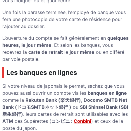
vous indiquer où et quoi écrire.
Une fois la parasse terminée, l’employé de banque vous
fera une photocopie de votre carte de résidence pour
l’ajouter au dossier.
L’ouverture du compte se fait généralement en
quelques
heures, le jour même
. Et selon les banques, vous
recevrez la
carte de retrait
le
jour même
ou en différé
par voie postale.
Les banques en lignes
Si votre niveau de japonais le permet, sachez que vous
pouvez aussi ouvrir un compte via les
banques en ligne
comme la
Rakuten Bank (楽天銀行)
,
Docomo SMTB
Net
Bank
(ドコモSMTBネット銀行 )
ou
SBI Shinsei Bank (SBI
新生銀行)
. leurs cartes de retrait sont utilisables avec les
ATM
des Supérettes (
コンビニ :
Conbini
) et ceux de la
poste du japon.