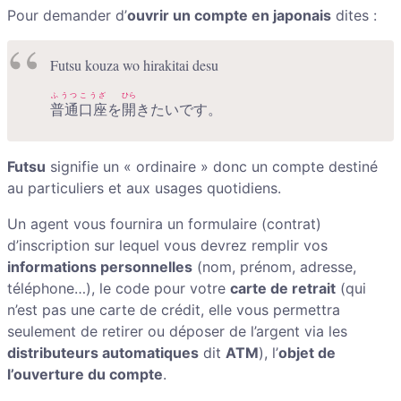
Pour demander d’
ouvrir un compte en japonais
dites :
Futsu kouza wo hirakitai desu
ふうつ
こうざ
ひら
普通
口座
を
開
きたいです。
Futsu
signifie un « ordinaire » donc un compte destiné
au particuliers et aux usages quotidiens.
Un agent vous fournira un formulaire (contrat)
d’inscription sur lequel vous devrez remplir vos
informations personnelles
(nom, prénom, adresse,
téléphone…), le code pour votre
carte de retrait
(qui
n’est pas une carte de crédit, elle vous permettra
seulement de retirer ou déposer de l’argent via les
distributeurs automatiques
dit
ATM
), l’
objet de
l’ouverture du compte
.