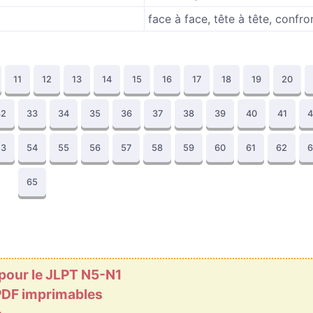
face à face, tête à tête, confro
11
12
13
14
15
16
17
18
19
20
32
33
34
35
36
37
38
39
40
41
4
53
54
55
56
57
58
59
60
61
62
6
65
 pour le JLPT N5-N1
 PDF imprimables