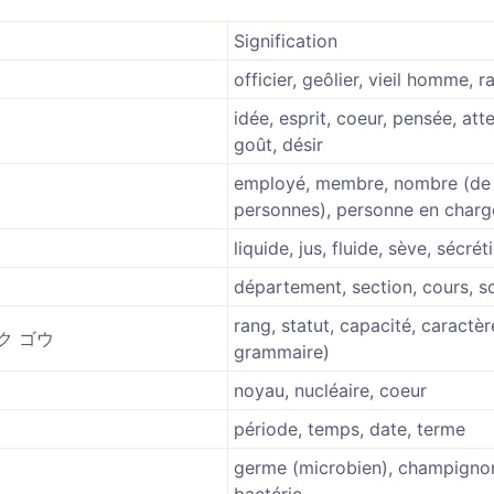
Signification
officier, geôlier, vieil homme, r
idée, esprit, coeur, pensée, att
goût, désir
employé, membre, nombre (de
personnes), personne en charg
liquide, jus, fluide, sève, sécrét
département, section, cours, s
rang, statut, capacité, caractère
ク ゴウ
grammaire)
noyau, nucléaire, coeur
période, temps, date, terme
germe (microbien), champigno