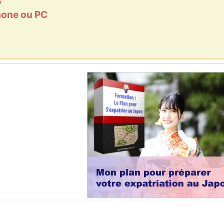
s
phone ou PC