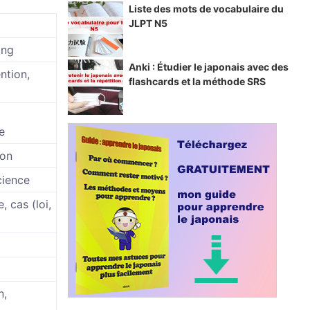
Liste des mots de vocabulaire du
JLPT N5
ang
Anki : Étudier le japonais avec des
ention,
flashcards et la méthode SRS
e
ion
cience
, cas (loi,
n,