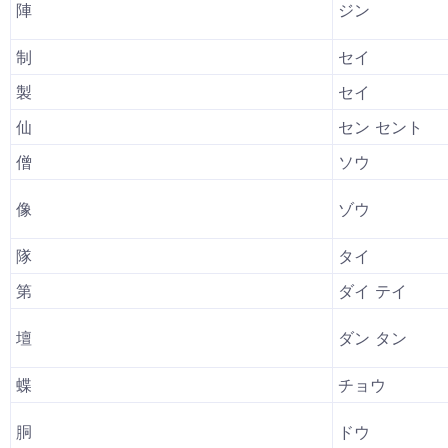
陣
ジン
制
セイ
製
セイ
仙
セン セント
僧
ソウ
像
ゾウ
隊
タイ
第
ダイ テイ
壇
ダン タン
蝶
チョウ
胴
ドウ