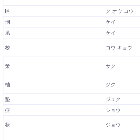
区
ク オウ コウ
刑
ケイ
系
ケイ
校
コウ キョウ
策
サク
軸
ジク
塾
ジュク
症
ショウ
状
ジョウ