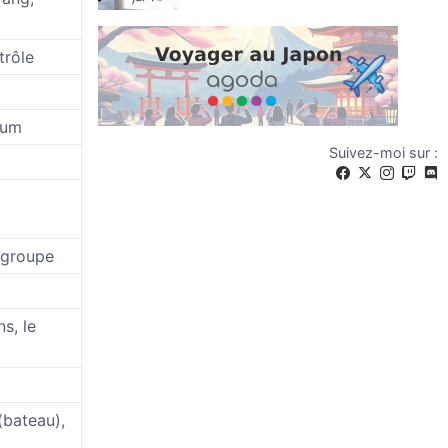
trôle
rum
Suivez-moi sur :
 groupe
s, le
(bateau),