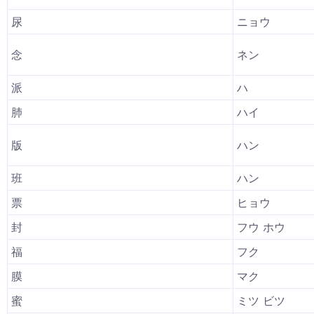
尿
ニョウ
念
ネン
派
ハ
肺
ハイ
版
ハン
班
ハン
票
ヒョウ
封
フウ ホウ
福
フク
膜
マク
蜜
ミツ ビツ