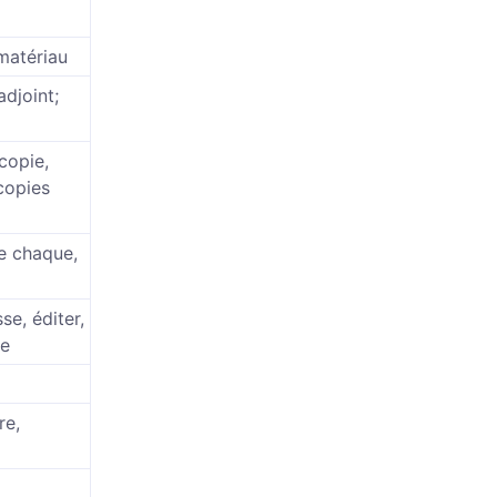
 matériau
adjoint;
 copie,
copies
e chaque,
se, éditer,
re
re,