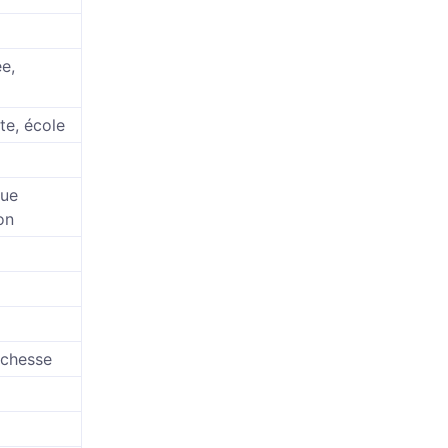
ée,
cte, école
que
on
ichesse