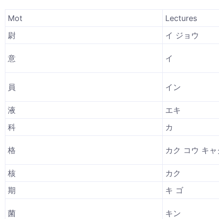
Mot
Lectures
尉
イ ジョウ
意
イ
員
イン
液
エキ
科
カ
格
カク コウ キャ
核
カク
期
キ ゴ
菌
キン