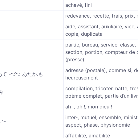
achevé, fini
redevance, recette, frais, prix,
aide, assistant, auxiliaire, vice, 
copie, duplicata
partie, bureau, service, classe,
section, portion, compteur de 
(presse)
adresse (postale), comme si, d
あて -づつ あたか.も
heureusement
compilation, tricoter, natte, tres
み
poème complet, partie d’un liv
ah !, oh !, mon dieu !
inter-, mutuel, ensemble, minist
い-
aspect, phase, physionomie
affabilité, amabilité