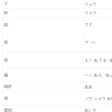
了
リョウ
料
リョウ
副
フク
部
ブ -べ
宛
エン あ.てる -
編
ヘン あ.む -あ.
嗚呼
ああ
相
ソウ ショウ あ
愛想
あいそ