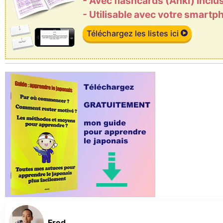
- Avec flashcards (Anki) inclu
- Utilisable avec votre smart
Téléchargez les listes ici
Fred