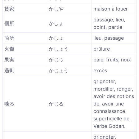
貸家
かしや
maison à louer
passage, lieu,
個所
かしょ
point, partie
箇所
かしょ
lieu, passage
火傷
かしょう
brûlure
果実
かじつ
baie, fruits, noix
過剰
かじょう
excès
grignoter,
mordiller, ronger,
avoir des notions
噛る
かじる
de, avoir une
connaissance
superficielle de.
Verbe Godan.
grignoter,