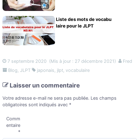
Liste des mots de vocabu
laire pour le JLPT
7 septembre 2020
(Mis à jour : 27 décembre 2021)
Fred
Blog
,
JLPT
japonais
,
jlpt
,
vocabulaire
Laisser un commentaire
Votre adresse e-mail ne sera pas publiée.
Les champs
obligatoires sont indiqués avec
*
Comm
entaire
*