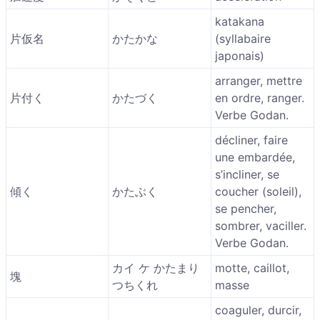
katakana
片仮名
かたかな
(syllabaire
japonais)
arranger, mettre
片付く
かたづく
en ordre, ranger.
Verbe Godan.
décliner, faire
une embardée,
s’incliner, se
傾く
かたぶく
coucher (soleil),
se pencher,
sombrer, vaciller.
Verbe Godan.
カイ ケ かたまり
motte, caillot,
塊
つちくれ
masse
coaguler, durcir,