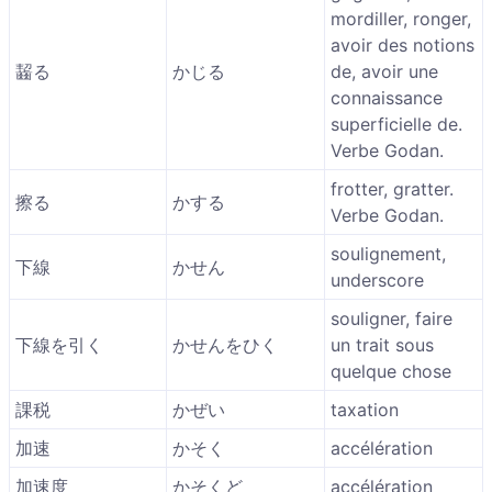
mordiller, ronger,
avoir des notions
齧る
かじる
de, avoir une
connaissance
superficielle de.
Verbe Godan.
frotter, gratter.
擦る
かする
Verbe Godan.
soulignement,
下線
かせん
underscore
souligner, faire
下線を引く
かせんをひく
un trait sous
quelque chose
課税
かぜい
taxation
加速
かそく
accélération
加速度
かそくど
accélération