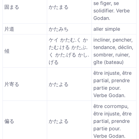
se figer, se
固まる
かたまる
solidifier. Verbe
Godan.
片道
かたみち
aller simple
ケイ かたむ.く か
incliner, pencher,
たむ.ける かたぶ.
tendance, déclin,
傾
く かた.げる かし.
sombrer, ruiner,
げる
gîte (bateau)
être injuste, être
partial, prendre
片寄る
かたよる
partie pour.
Verbe Godan.
être corrompu,
être injuste, être
偏る
かたよる
partial, prendre
partie pour.
Verbe Godan.