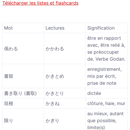
Télécharger les listes et flashcards
Mot
Lectures
Signification
être en rapport
avec, être relié à,
係わる
かかわる
se préoccuper
de. Verbe Godan.
enregistrement,
書留
かきとめ
mis par écrit,
prise de note
書き取り (書取)
かきとり
dictée
垣根
かきね
clôture, haie, mur
au mieux, autant
限り
かぎり
que possible,
limite(s)