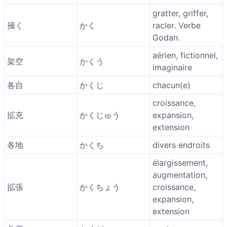
gratter, griffer,
掻く
かく
racler. Verbe
Godan.
aérien, fictionnel,
架空
かくう
imaginaire
各自
かくじ
chacun(e)
croissance,
拡充
かくじゅう
expansion,
extension
各地
かくち
divers endroits
élargissement,
augmentation,
拡張
かくちょう
croissance,
expansion,
extension