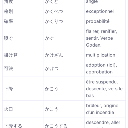
角度
かくど
angle
格別
かくべつ
exceptionnel
確率
かくりつ
probabilité
flairer, renifler,
嗅ぐ
かぐ
sentir. Verbe
Godan.
掛け算
かけざん
multiplication
adoption (loi),
可決
かけつ
approbation
être suspendu,
下降
かこう
descente, vers le
bas
brûleur, origine
火口
かこう
d’un incendie
descendre, aller
下降する
かこうする