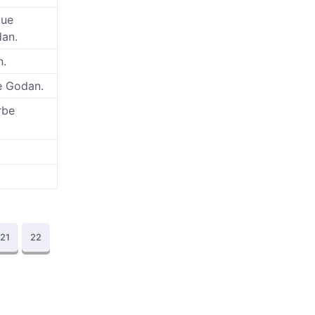
que
dan.
n.
be Godan.
rbe
21
22