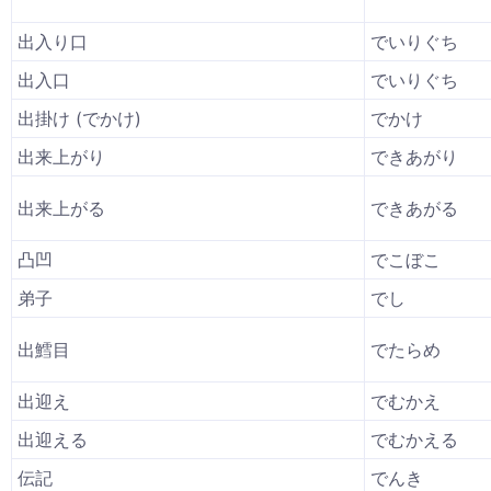
出入り口
でいりぐち
出入口
でいりぐち
出掛け (でかけ)
でかけ
出来上がり
できあがり
出来上がる
できあがる
凸凹
でこぼこ
弟子
でし
出鱈目
でたらめ
出迎え
でむかえ
出迎える
でむかえる
伝記
でんき