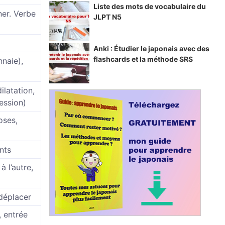
Liste des mots de vocabulaire du
ner. Verbe
JLPT N5
Anki : Étudier le japonais avec des
flashcards et la méthode SRS
nnaie),
latation,
ession)
oses,
ints
à l’autre,
 déplacer
, entrée