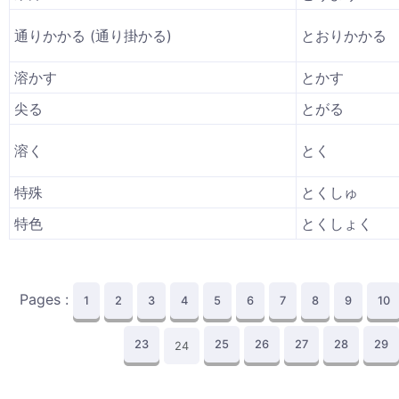
通りかかる (通り掛かる)
とおりかかる
溶かす
とかす
尖る
とがる
溶く
とく
特殊
とくしゅ
特色
とくしょく
Pages :
1
2
3
4
5
6
7
8
9
10
23
25
26
27
28
29
24