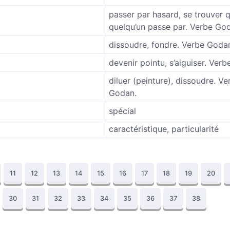
passer par hasard, se trouver 
quelqu’un passe par. Verbe Go
dissoudre, fondre. Verbe Goda
devenir pointu, s’aiguiser. Ver
diluer (peinture), dissoudre. Ve
Godan.
spécial
caractéristique, particularité
11
12
13
14
15
16
17
18
19
20
30
31
32
33
34
35
36
37
38