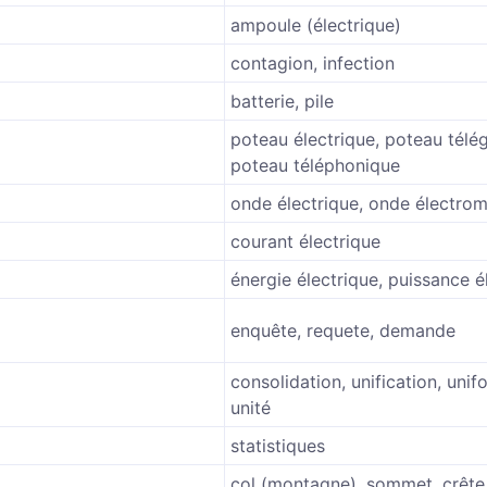
ampoule (électrique)
contagion, infection
batterie, pile
poteau électrique, poteau télé
poteau téléphonique
onde électrique, onde électro
courant électrique
énergie électrique, puissance é
enquête, requete, demande
consolidation, unification, unif
unité
statistiques
col (montagne), sommet, crête,