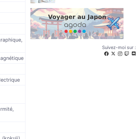
graphique,
Suivez-moi sur :
magnétique
lectrique
ormité,
 (kokuji)