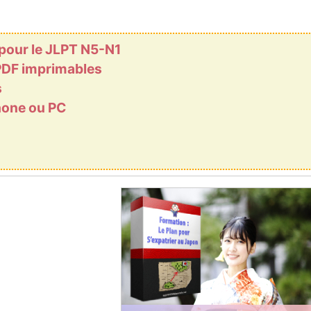
 pour le JLPT N5-N1
 PDF imprimables
s
phone ou PC