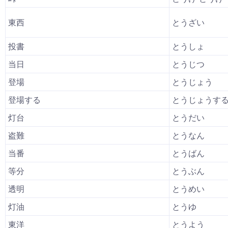
東西
とうざい
投書
とうしょ
当日
とうじつ
登場
とうじょう
登場する
とうじょうす
灯台
とうだい
盗難
とうなん
当番
とうばん
等分
とうぶん
透明
とうめい
灯油
とうゆ
東洋
とうよう