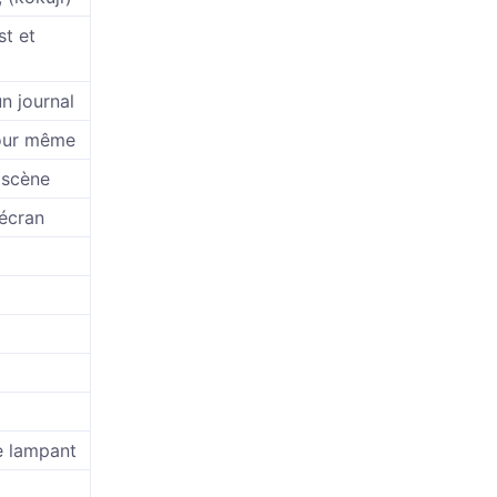
st et
un journal
 jour même
 scène
’écran
le lampant