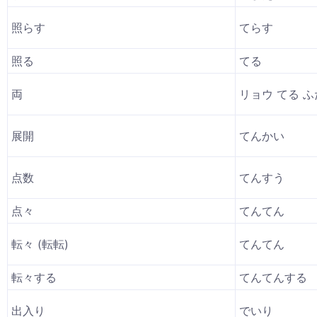
照らす
てらす
照る
てる
両
リョウ てる 
展開
てんかい
点数
てんすう
点々
てんてん
転々 (転転)
てんてん
転々する
てんてんする
出入り
でいり