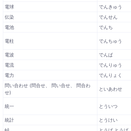
電球
でんきゅう
伝染
でんせん
電池
でんち
電柱
でんちゅう
電波
でんぱ
電流
でんりゅう
電力
でんりょく
問い合わせ (問合せ、 問い合せ、 問合わ
といあわせ
せ)
統一
とういつ
統計
とうけい
峠
とうげ とうげ