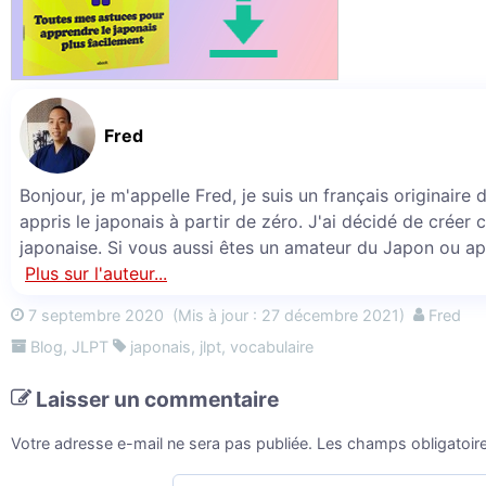
Fred
Bonjour, je m'appelle Fred, je suis un français originaire
appris le japonais à partir de zéro. J'ai décidé de créer 
japonaise. Si vous aussi êtes un amateur du Japon ou ap
Plus sur l'auteur...
7 septembre 2020
(Mis à jour : 27 décembre 2021)
Fred
Blog
,
JLPT
japonais
,
jlpt
,
vocabulaire
Laisser un commentaire
Votre adresse e-mail ne sera pas publiée.
Les champs obligatoir