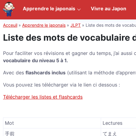
Apprendre le japonais
Vivre au Japon
Acceuil
»
Apprendre le japonais
»
JLPT
»
Liste des mots de vocab
Liste des mots de vocabulaire 
Pour faciliter vos révisions et gagner du temps, j’ai aussi
vocabulaire du niveau 5 à 1.
Avec des
flashcards inclus
(utilisant la méthode d’appre
Vous pouvez les télécharger via le lien ci dessous :
Télécharger les listes et flashcards
Mot
Lectures
手前
てまえ