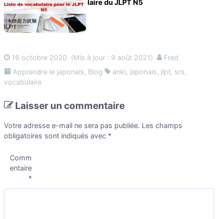
laire du JLPT N5
16 octobre 2020
(Mis à jour : 9 août 2021)
Fred
Apprendre le japonais
,
Blog
anki
,
japonais
,
jlpt
,
srs
,
vocabulaire
Laisser un commentaire
Votre adresse e-mail ne sera pas publiée.
Les champs
obligatoires sont indiqués avec
*
Comm
entaire
*