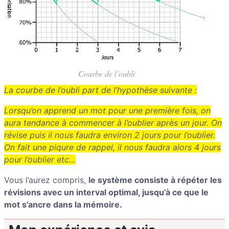
Courbe de l’oubli
La courbe de l’oubli part de l’hypothèse suivante :
Lorsqu’on apprend un mot pour une première fois, on
aura tendance à commencer à l’oublier après un jour. On
révise puis il nous faudra environ 2 jours pour l’oublier.
On fait une piqure de rappel, il nous faudra alors 4 jours
pour l’oublier etc…
Vous l’aurez compris,
le système consiste à répéter les
révisions avec un interval optimal,
jusqu’à ce que le
mot s’ancre dans la mémoire.