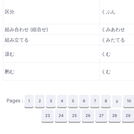
区分
くぶん
組み合わせ (組合せ)
くみあわせ
組み立てる
くみたてる
汲む
くむ
酌む
くむ
Pages :
1
2
3
4
5
6
7
8
10
9
23
24
25
26
27
28
29