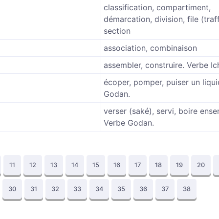
classification, compartiment,
démarcation, division, file (traff
section
association, combinaison
assembler, construire. Verbe Ic
écoper, pomper, puiser un liqu
Godan.
verser (saké), servi, boire ens
Verbe Godan.
11
12
13
14
15
16
17
18
19
20
30
31
32
33
34
35
36
37
38