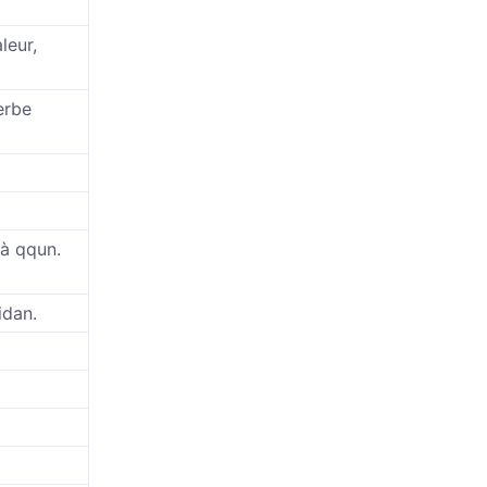
leur,
erbe
 à qqun.
idan.