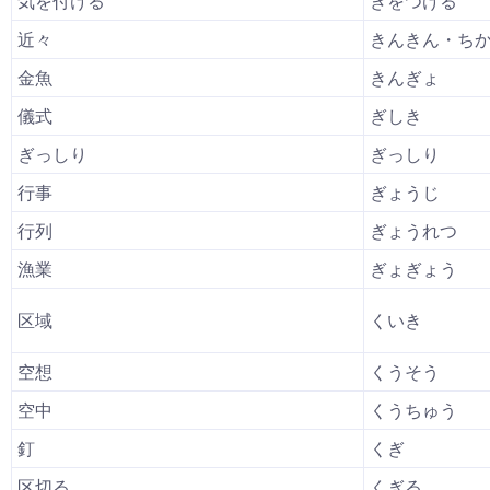
気を付ける
きをつける
近々
きんきん・ち
金魚
きんぎょ
儀式
ぎしき
ぎっしり
ぎっしり
行事
ぎょうじ
行列
ぎょうれつ
漁業
ぎょぎょう
区域
くいき
空想
くうそう
空中
くうちゅう
釘
くぎ
区切る
くぎる