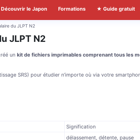
Découvrir le Japon
Formations
★ Guide gratuit
ulaire du JLPT N2
du JLPT N2
 créé un
kit de fichiers imprimables comprenant tous les m
ntissage SRS) pour étudier n’importe où via votre smartpho
Signification
délassement, détente, pause