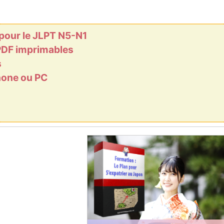
 pour le JLPT N5-N1
 PDF imprimables
s
phone ou PC