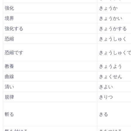
強化
きょうか
境界
きょうかい
強化する
きょうかする
恐縮
きょうしゅく
恐縮です
きょうしゅく
教養
きょうよう
曲線
きょくせん
清い
きよい
規律
きりつ
斬る
きる