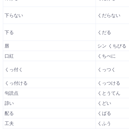
下らない
くだらない
下る
くだる
唇
シン くちびる
口紅
くちべに
くっ付く
くっつく
くっ付ける
くっつける
句読点
くとうてん
諄い
くどい
配る
くばる
工夫
くふう