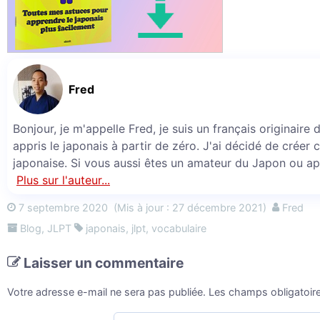
Fred
Bonjour, je m'appelle Fred, je suis un français originaire
appris le japonais à partir de zéro. J'ai décidé de créer 
japonaise. Si vous aussi êtes un amateur du Japon ou ap
Plus sur l'auteur...
7 septembre 2020
(Mis à jour : 27 décembre 2021)
Fred
Blog
,
JLPT
japonais
,
jlpt
,
vocabulaire
Laisser un commentaire
Votre adresse e-mail ne sera pas publiée.
Les champs obligatoir