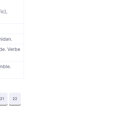
ic),
hidan.
ide. Verbe
emble.
21
22