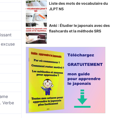
Liste des mots de vocabulaire du
JLPT N5
Anki : Étudier le japonais avec des
flashcards et la méthode SRS
issant
n excuse
 lame
. Verbe