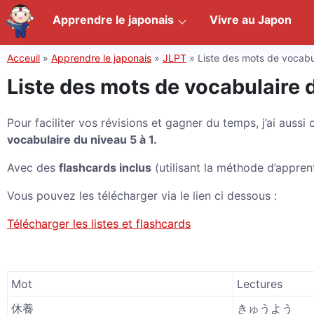
Apprendre le japonais
Vivre au Japon
Acceuil
»
Apprendre le japonais
»
JLPT
»
Liste des mots de vocab
Liste des mots de vocabulaire 
Pour faciliter vos révisions et gagner du temps, j’ai aussi
vocabulaire du niveau 5 à 1.
Avec des
flashcards inclus
(utilisant la méthode d’appre
Vous pouvez les télécharger via le lien ci dessous :
Télécharger les listes et flashcards
Mot
Lectures
休養
きゅうよう