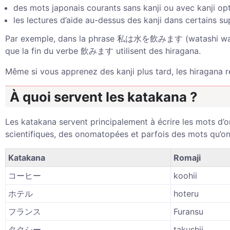
des mots japonais courants sans kanji ou avec kanji opt
les lectures d’aide au-dessus des kanji dans certains s
Par exemple, dans la phrase 私は水を飲みます (watashi wa mizu
que la fin du verbe 飲みます utilisent des hiragana.
Même si vous apprenez des kanji plus tard, les hiragana 
À quoi servent les katakana ?
Les katakana servent principalement à écrire les mots d’o
scientifiques, des onomatopées et parfois des mots qu’on 
Katakana
Romaji
コーヒー
koohii
ホテル
hoteru
フランス
Furansu
タクシー
takushii