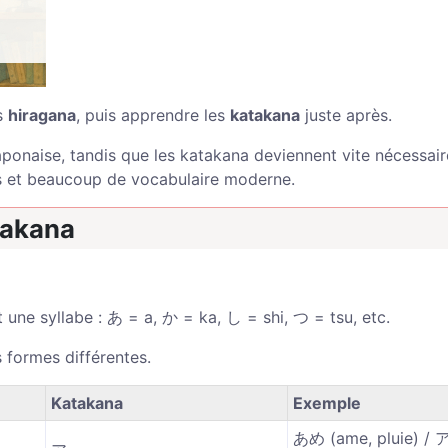
s
hiragana
, puis apprendre les
katakana
juste après.
aponaise, tandis que les katakana deviennent vite nécessair
es et beaucoup de vocabulaire moderne.
takana
 une syllabe : あ = a, か = ka, し = shi, つ = tsu, etc.
formes différentes.
Katakana
Exemple
あめ (ame, pluie) 