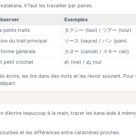
takana. Il faut les travailler par paires.
observer
Exemples
 petits traits
タクシー (taxi) / ツアー (tour)
ion du trait principal
ソース (sauce) / パン (pain)
 forme générale
カヌー (canoë) / スキー (ski)
t petit crochet
め (me) / ぬ (nu)
s écrire, les lire dans des mots et les revoir souvent. Pour 
 départ.
on d’écrire beaucoup à la main, tracer les kana aide à mémor
es courbes et les différences entre caractères proches.