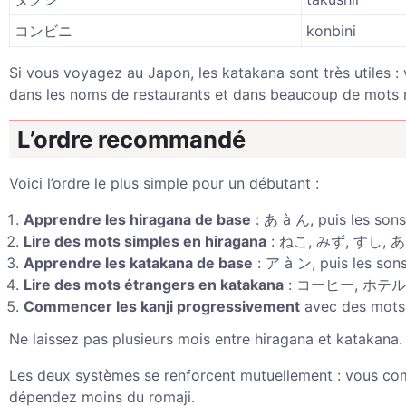
コンビニ
konbini
Si vous voyagez au Japon, les katakana sont très utiles : 
dans les noms de restaurants et dans beaucoup de mots
L’ordre recommandé
Voici l’ordre le plus simple pour un débutant :
Apprendre les hiragana de base
: あ à ん, puis les so
Lire des mots simples en hiragana
: ねこ, みず, すし,
Apprendre les katakana de base
: ア à ン, puis les sons
Lire des mots étrangers en katakana
: コーヒー, ホテル
Commencer les kanji progressivement
avec des mots 
Ne laissez pas plusieurs mois entre hiragana et katakana.
Les deux systèmes se renforcent mutuellement : vous com
dépendez moins du romaji.