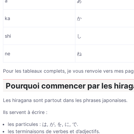
a
あ
ka
か
shi
し
ne
ね
Pour les tableaux complets, je vous renvoie vers mes pa
Pourquoi commencer par les hirag
Les hiragana sont partout dans les phrases japonaises.
Ils servent à écrire :
les particules : は, が, を, に, で.
les terminaisons de verbes et d’adjectifs.