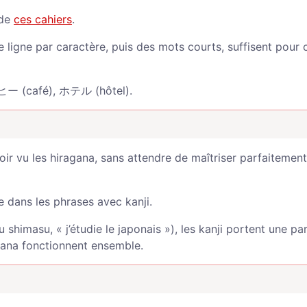
nde
ces cahiers
.
e ligne par caractère, puis des mots courts, suffisent pour
ヒー (café), ホテル (hôtel).
 vu les hiragana, sans attendre de maîtriser parfaitement
e dans les phrases avec kanji.
u, « j’étudie le japonais »), les kanji portent une par
kana fonctionnent ensemble.