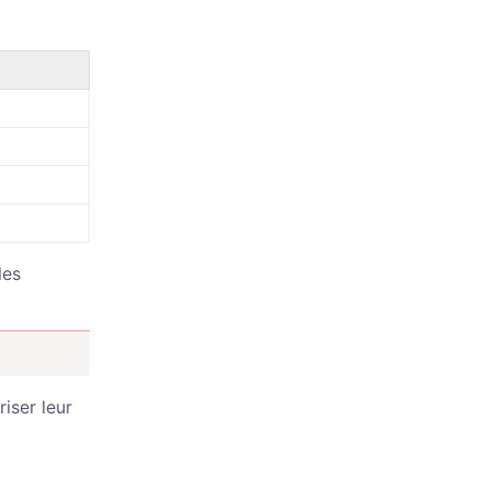
les
iser leur