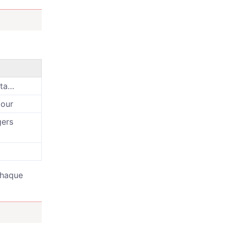
, ta…
jour
gers
 chaque