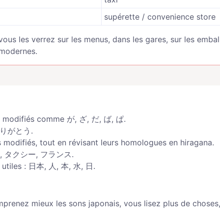
supérette / convenience store
vous les verrez sur les menus, dans les gares, sur les embal
 modernes.
ns modifiés comme が, ざ, だ, ば, ぱ.
 ありがとう.
 modifiés, tout en révisant leurs homologues en hiragana.
, タクシー, フランス.
utiles : 日本, 人, 本, 水, 日.
prenez mieux les sons japonais, vous lisez plus de choses,