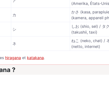
ア
(Amerika, États-Unis
かさ (kasa, paraplu
カ
(kamera, appareil p
しお (shio, sel) / 
シ
(takushii, taxi)
ねこ (neko, chat) 
ネ
(netto, internet)
ges
hiragana
et
katakana
.
ana ?