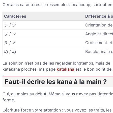
Certains caractères se ressemblent beaucoup, surtout en ka
Caractères
Différence à 
シ / ツ
Orientation des
ソ / ン
Angle et direct
ヌ / ス
Croisement et
め / ぬ
Boucle finale e
La solution n’est pas de les regarder longtemps, mais de le
katakana proches, ma page
katakana
est le bon point de
Faut-il écrire les kana à la main ?
Oui, au moins au début. Même si vous n’avez pas l’intenti
forme.
L’écriture force votre attention : vous voyez les traits, l