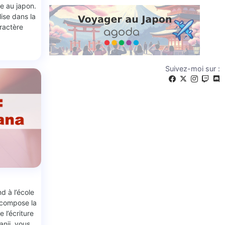
e au japon.
lise dans la
ractère
Suivez-moi sur :
d à l’école
i compose la
 l’écriture
anji, vous