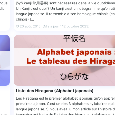
andus
jōyō kanji 常用漢字) sont nécessaires dans la vie quotidienn
dit
Un Kanji c’est quoi ? Un kanji c’est un idéogramme qu’on uti
langue japonaise. Il ressemble à son homologue chinois (ca
chinois) […]
20 août 2015
(Mis à jour : 12 octobre 2023)
Liste des Hiragana (Alphabet japonais)
Les Hiragana est le premier alphabet japonais qu’on appren
primaire au japon. C’est un des 3 alphabets syllabaires qu
langue japonaise. Si vous avez lu mon article sur l’histoire de
kana
japonaise qui traite de l’origine des hiragana, katakana et k