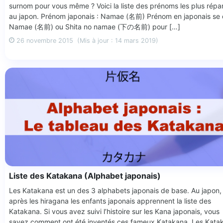
surnom pour vous même ? Voici la liste des prénoms les plus rép
au japon. Prénom japonais : Namae (名前) Prénom en japonais se 
Namae (名前) ou Shita no namae (下の名前) pour […]
26 novembre 2015
(Mis à jour : 14 mars 2019)
Liste des Katakana (Alphabet japonais)
Les Katakana est un des 3 alphabets japonais de base. Au japon,
après les hiragana les enfants japonais apprennent la liste des
Katakana. Si vous avez suivi l’histoire sur les Kana japonais, vous
savez comment ont été inventés ces fameux Katakana. Les Kata