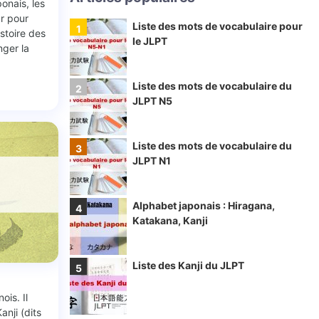
onais, les
ur pour
Liste des mots de vocabulaire pour
istoire des
le JLPT
nger la
Liste des mots de vocabulaire du
JLPT N5
Liste des mots de vocabulaire du
JLPT N1
Alphabet japonais : Hiragana,
Katakana, Kanji
Liste des Kanji du JLPT
ois. Il
nji (dits