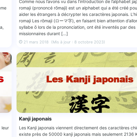
Comme nous l’avons vu dans l’introduction de l’alphabet jap
même
romaji (prononcé rōmaji) est un alphabet qui a été créé po
aider les étrangers à décrypter les caractères japonais. L’h
romaji Les rōmaji (ローマ字), en faisant bien attention d’allo
a,
syllabe ō lors de la prononciation, ont été inventés par des
missionnaires durant […]
21 mars 2018
(Mis à jour : 8 octobre 2023)
Kanji japonais
 leur
Les Kanji japonais viennent directement des caractères chin
existe près de 50000 kanji japonais mais seulement 2136 Ka