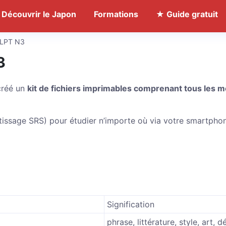
Découvrir le Japon
Formations
★ Guide gratuit
 JLPT N3
3
 créé un
kit de fichiers imprimables comprenant tous les m
ntissage SRS) pour étudier n’importe où via votre smartpho
Signification
phrase, littérature, style, art, d