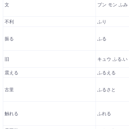
文
ブン モン ふみ
不利
ふり
振る
ふる
旧
キュウ ふる.い
震える
ふるえる
古里
ふるさと
触れる
ふれる