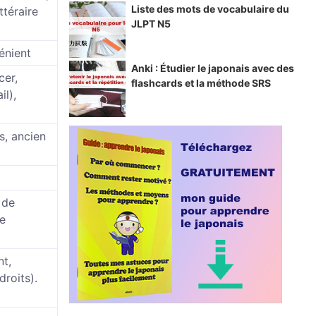
Liste des mots de vocabulaire du
ittéraire
JLPT N5
énient
Anki : Étudier le japonais avec des
cer,
flashcards et la méthode SRS
il),
s, ancien
 de
ge
nt,
droits).