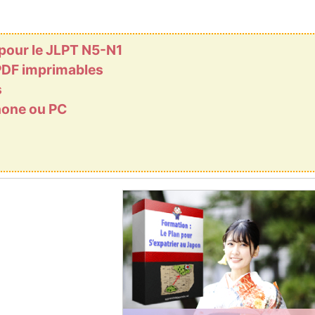
 pour le JLPT N5-N1
 PDF imprimables
s
phone ou PC