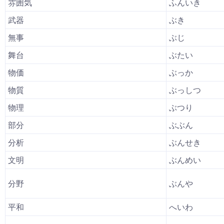
雰囲気
ふんいき
武器
ぶき
無事
ぶじ
舞台
ぶたい
物価
ぶっか
物質
ぶっしつ
物理
ぶつり
部分
ぶぶん
分析
ぶんせき
文明
ぶんめい
分野
ぶんや
平和
へいわ