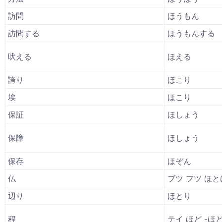
訪問
ほうもん
訪問する
ほうもんする
吠える
ほえる
誇り
ほこり
埃
ほこり
保証
ほしょう
保障
ほしょう
保存
ほぞん
仏
ブツ フツ ほと
辺り
ほとり
程
テイ ほど -ほ