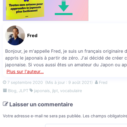
Fred
Bonjour, je m'appelle Fred, je suis un français originaire
appris le japonais à partir de zéro. J'ai décidé de créer 
japonaise. Si vous aussi êtes un amateur du Japon ou ap
Plus sur l'auteur...
7 septembre 2020
(Mis à jour : 9 août 2021)
Fred
Blog
,
JLPT
japonais
,
jlpt
,
vocabulaire
Laisser un commentaire
Votre adresse e-mail ne sera pas publiée.
Les champs obligatoir