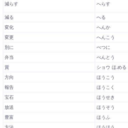
減らす
へらす
減る
へる
変化
へんか
変更
へんこう
別に
べつに
弁当
べんとう
賞
ショウ ほ.める
方向
ほうこう
報告
ほうこく
宝石
ほうせき
放送
ほうそう
豊富
ほうふ
方法
ほうほう