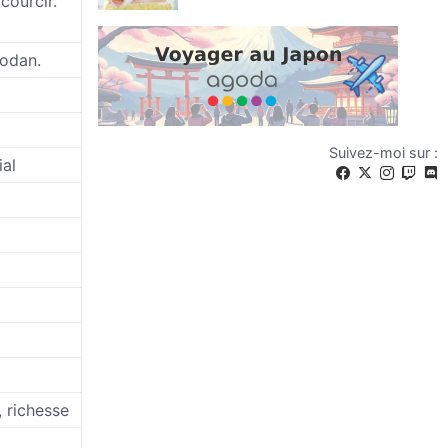
courcir.
Godan.
Suivez-moi sur :
ial
, richesse