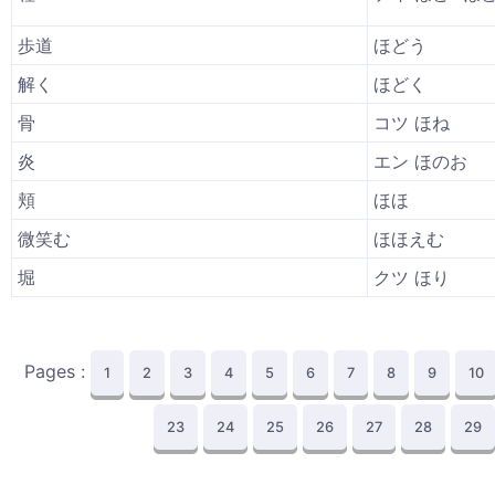
歩道
ほどう
解く
ほどく
骨
コツ ほね
炎
エン ほのお
頬
ほほ
微笑む
ほほえむ
堀
クツ ほり
Pages :
1
2
3
4
5
6
7
8
9
10
23
24
25
26
27
28
29