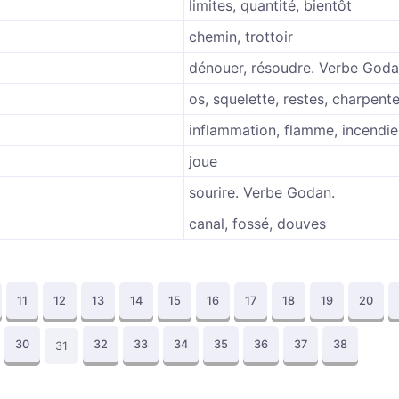
limites, quantité, bientôt
chemin, trottoir
dénouer, résoudre. Verbe Goda
os, squelette, restes, charpent
inflammation, flamme, incendie
joue
sourire. Verbe Godan.
canal, fossé, douves
11
12
13
14
15
16
17
18
19
20
30
32
33
34
35
36
37
38
31