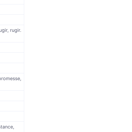
gir, rugir.
 promesse,
stance,