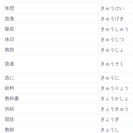
休憩
きゅうけい
急激
きゅうげき
吸収
きゅうしゅう
休日
きゅうじつ
救助
きゅうじょ
急速
きゅうそく
急に
きゅうに
給料
きゅうりょう
教科書
きょうかしょ
供給
きょうきゅう
競技
きょうぎ
教師
きょうし