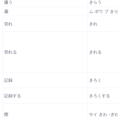
嫌う
きらう
霧
ム ボウ ブ き
切れ
きれ
切れる
きれる
記録
きろく
記録する
きろくする
際
サイ きわ -ぎ