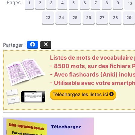
Pages :
1
2
3
4
5
6
7
8
9
10
23
24
25
26
27
28
29
Partager :
Listes de mots de vocabulaire
- 8500 mots, sur des fichiers
- Avec flashcards (Anki) inclu
- Utilisable avec votre smart
Téléchargez les listes ici