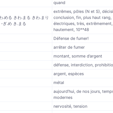
quand
extrêmes, pôles (N et S), décis
わ.める きわ.まる きわ.まり
conclusion, fin, plus haut rang,
 -ぎ.め き.まる
électriques, très, extrêmement, 
hautement, 10**48
Défense de fumer!
arrêter de fumer
montant, somme d’argent
défense, interdiction, prohibiti
argent, espèces
métal
aujourd’hui, de nos jours, temp
modernes
nervosité, tension