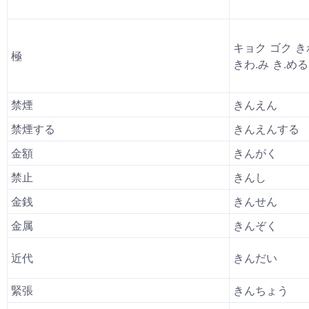
キョク ゴク き
極
きわ.み き.める
禁煙
きんえん
禁煙する
きんえんする
金額
きんがく
禁止
きんし
金銭
きんせん
金属
きんぞく
近代
きんだい
緊張
きんちょう