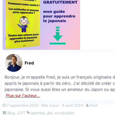
Fred
Bonjour, je m'appelle Fred, je suis un français originaire
appris le japonais à partir de zéro. J'ai décidé de créer 
japonaise. Si vous aussi êtes un amateur du Japon ou ap
Plus sur l'auteur...
7 septembre 2020
(Mis à jour : 9 août 2021)
Fred
Blog
,
JLPT
japonais
,
jlpt
,
vocabulaire