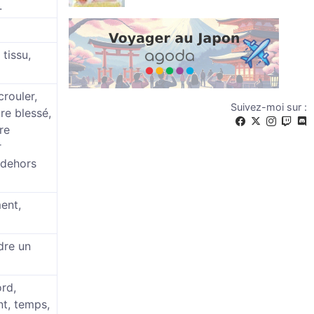
.
tissu,
crouler,
Suivez-moi sur :
tre blessé,
re
r
 dehors
ent,
dre un
rd,
nt, temps,