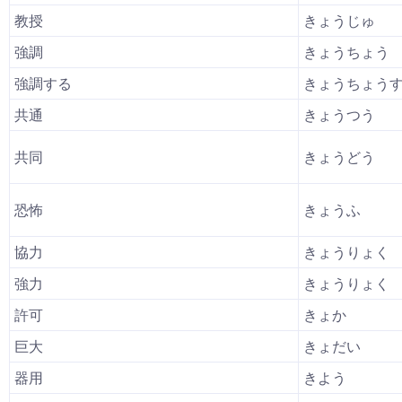
教授
きょうじゅ
強調
きょうちょう
強調する
きょうちょう
共通
きょうつう
共同
きょうどう
恐怖
きょうふ
協力
きょうりょく
強力
きょうりょく
許可
きょか
巨大
きょだい
器用
きよう