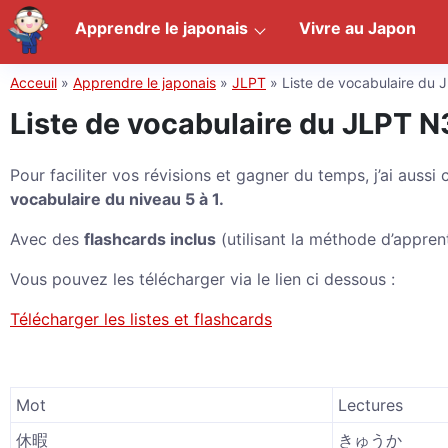
Apprendre le japonais
Vivre au Japon
Acceuil
»
Apprendre le japonais
»
JLPT
»
Liste de vocabulaire du
Liste de vocabulaire du JLPT N
Pour faciliter vos révisions et gagner du temps, j’ai aussi
vocabulaire du niveau 5 à 1.
Avec des
flashcards inclus
(utilisant la méthode d’appre
Vous pouvez les télécharger via le lien ci dessous :
Télécharger les listes et flashcards
Mot
Lectures
休暇
きゅうか