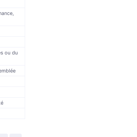
inance,
ès ou du
semblée
té