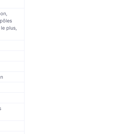
ion,
 pôles
le plus,
on
s