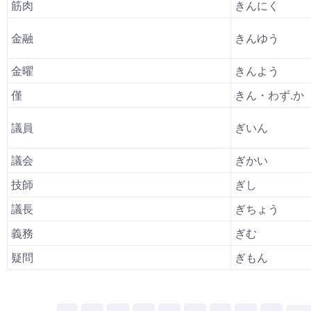
筋肉
きんにく
金融
きんゆう
金曜
きんよう
僅
きん・わず.か
議員
ぎいん
議会
ぎかい
技師
ぎし
議長
ぎちょう
義務
ぎむ
疑問
ぎもん