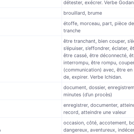
détester, exécrer. Verbe Godan
り
brouillard, brume
étoffe, morceau, part, pièce de 
tranche
être tranchant, bien couper, s’é
s’épuiser, s’effondrer, éclater, ê
être cassé, être déconnecté, êt
interrompu, être rompu, coupe
(communication) avec, être en
de, expirer. Verbe Ichidan.
document, dossier, enregistrem
minutes (d’un procès)
enregistrer, documenter, attein
record, atteindre une valeur
occasion, côté, accotement, bo
わ
dangereux, aventureux, indéce