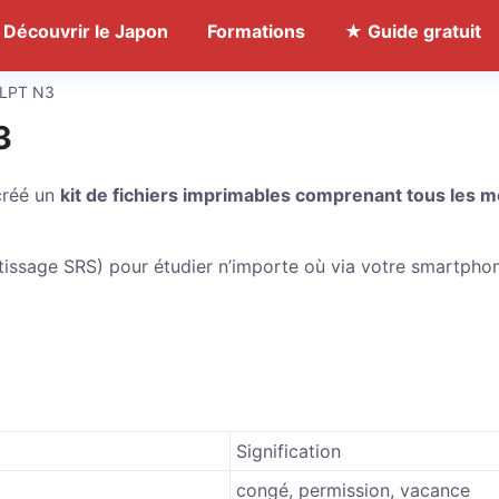
Découvrir le Japon
Formations
★ Guide gratuit
 JLPT N3
3
 créé un
kit de fichiers imprimables comprenant tous les m
ntissage SRS) pour étudier n’importe où via votre smartpho
Signification
congé, permission, vacance