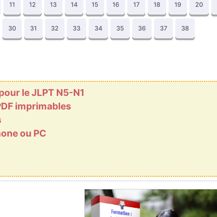
11
12
13
14
15
16
17
18
19
20
30
31
32
33
34
35
36
37
38
 pour le JLPT N5-N1
 PDF imprimables
s
phone ou PC