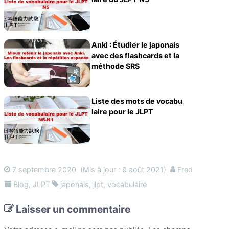
Anki : Étudier le japonais
avec des flashcards et la
méthode SRS
Liste des mots de vocabu
laire pour le JLPT
7 septembre 2020
(Mis à jour : 9 août 2021)
Fred
Blog
,
JLPT
japonais
,
jlpt
,
vocabulaire
Laisser un commentaire