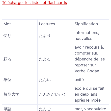
Télécharger les listes et flashcards
Mot
Lectures
Signification
informations,
便り
たより
nouvelles
avoir recours à,
compter sur,
頼る
たよる
dépendre de, se
reposer sur.
Verbe Godan.
単位
たんい
unité
école qui se fait
短期大学
たんきだいがく
en deux ans
après le lycée
単語
たんご
mot, vocabulaire