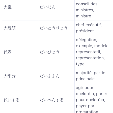
conseil des
大臣
だいじん
ministres,
ministre
chef exécutif,
大統領
だいとうりょう
président
délégation,
exemple, modèle,
代表
だいひょう
représentatif,
représentation,
type
majorité, partie
大部分
だいぶぶん
principale
agir pour
quelqu’un, parler
代弁する
だいべんする
pour quelqu’un,
payer par
procuration