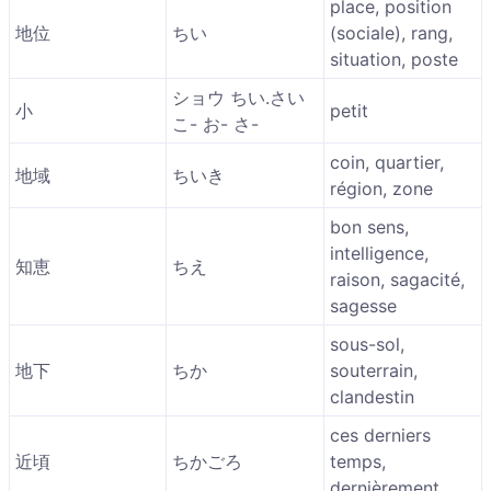
place, position
地位
ちい
(sociale), rang,
situation, poste
ショウ ちい.さい
小
petit
こ- お- さ-
coin, quartier,
地域
ちいき
région, zone
bon sens,
intelligence,
知恵
ちえ
raison, sagacité,
sagesse
sous-sol,
地下
ちか
souterrain,
clandestin
ces derniers
近頃
ちかごろ
temps,
dernièrement