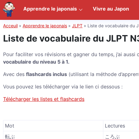
Apprendre le japonais
Vivre au Japon
Acceuil
»
Apprendre le japonais
»
JLPT
»
Liste de vocabulaire du
Liste de vocabulaire du JLPT N
Pour faciliter vos révisions et gagner du temps, j’ai aussi
vocabulaire du niveau 5 à 1.
Avec des
flashcards inclus
(utilisant la méthode d’appre
Vous pouvez les télécharger via le lien ci dessous :
Télécharger les listes et flashcards
Mot
Lectures
転ぶ
ころぶ