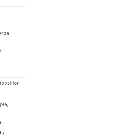
erbe
n.
position
ple,
é
ts