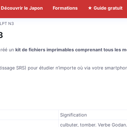
Découvrir le Japon
Formations
★ Guide gratuit
 JLPT N3
3
 créé un
kit de fichiers imprimables comprenant tous les m
ntissage SRS) pour étudier n’importe où via votre smartpho
Signification
culbuter, tomber. Verbe Godan.