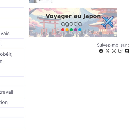
uvais
t
Suivez-moi sur :
sobéir,
n.
travail
tion