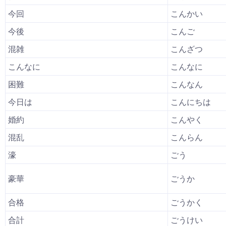
今回
こんかい
今後
こんご
混雑
こんざつ
こんなに
こんなに
困難
こんなん
今日は
こんにちは
婚約
こんやく
混乱
こんらん
濠
ごう
豪華
ごうか
合格
ごうかく
合計
ごうけい