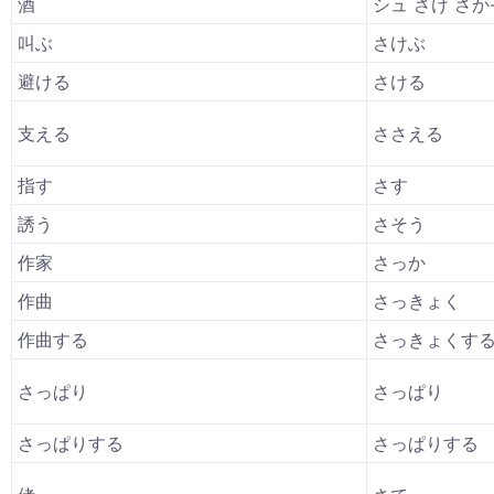
酒
シュ さけ さか
叫ぶ
さけぶ
避ける
さける
支える
ささえる
指す
さす
誘う
さそう
作家
さっか
作曲
さっきょく
作曲する
さっきょくす
さっぱり
さっぱり
さっぱりする
さっぱりする