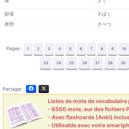
偖
さて
砂漠
さばく
差別
さべつ
Pages :
1
2
3
4
5
6
7
8
9
10
23
24
25
26
27
28
29
Partager :
Listes de mots de vocabulaire
- 8500 mots, sur des fichiers
- Avec flashcards (Anki) inclu
- Utilisable avec votre smart