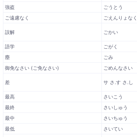
強盗
ごうとう
ご遠慮なく
ごえんりょな
誤解
ごかい
語学
ごがく
塵
ごみ
御免なさい (ご免なさい)
ごめんなさい
差
サ さ.す さ.し
最高
さいこう
最終
さいしゅう
最中
さいちゅう
最低
さいてい