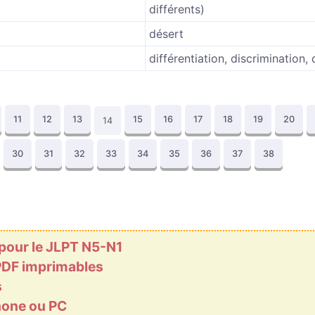
différents)
désert
différentiation, discrimination, 
11
12
13
15
16
17
18
19
20
14
30
31
32
33
34
35
36
37
38
 pour le JLPT N5-N1
 PDF imprimables
s
phone ou PC