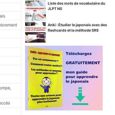
Liste des mots de vocabulaire du
JLPT N5
ais
mbrement
Anki : Étudier le japonais avec des
flashcards et la méthode SRS
pompe,
succès