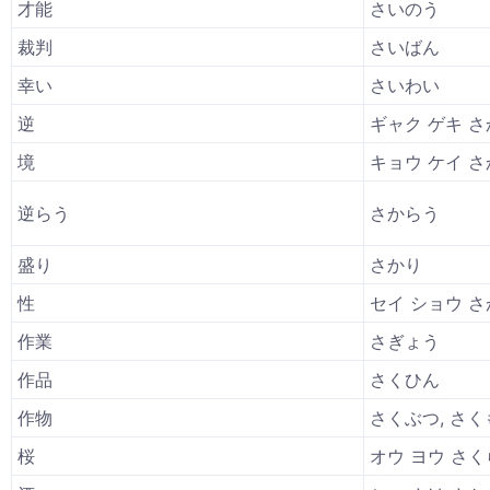
才能
さいのう
裁判
さいばん
幸い
さいわい
逆
ギャク ゲキ さ
境
キョウ ケイ 
逆らう
さからう
盛り
さかり
性
セイ ショウ さ
作業
さぎょう
作品
さくひん
作物
さくぶつ, さく
桜
オウ ヨウ さく