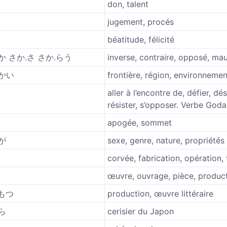
don, talent
jugement, procés
béatitude, félicité
か さか.さ さか.らう
inverse, contraire, opposé, ma
さかい
frontière, région, environnemen
aller à l’encontre de, défier, dé
résister, s’opposer. Verbe Goda
apogée, sommet
が
sexe, genre, nature, propriétés
corvée, fabrication, opération, 
œuvre, ouvrage, pièce, produc
もつ
production, œuvre littéraire
ら
cerisier du Japon