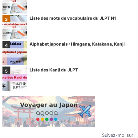
Liste des mots de vocabulaire du JLPT N1
Alphabet japonais : Hiragana, Katakana, Kanji
Liste des Kanji du JLPT
Suivez-moi sur :