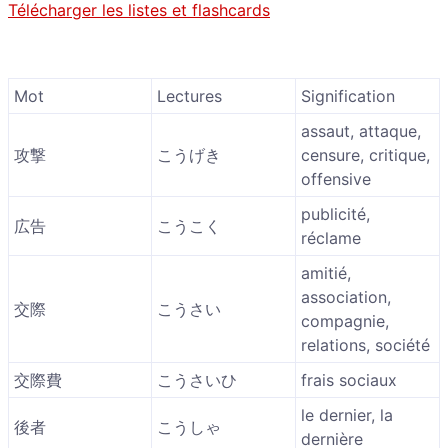
Télécharger les listes et flashcards
Mot
Lectures
Signification
assaut, attaque,
攻撃
こうげき
censure, critique,
offensive
publicité,
広告
こうこく
réclame
amitié,
association,
交際
こうさい
compagnie,
relations, société
交際費
こうさいひ
frais sociaux
le dernier, la
後者
こうしゃ
dernière