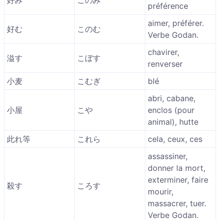
好み
このみ
préférence
aimer, préférer.
好む
このむ
Verbe Godan.
chavirer,
溢す
こぼす
renverser
小麦
こむぎ
blé
abri, cabane,
小屋
こや
enclos (pour
animal), hutte
此れ等
これら
cela, ceux, ces
assassiner,
donner la mort,
exterminer, faire
殺す
ころす
mourir,
massacrer, tuer.
Verbe Godan.