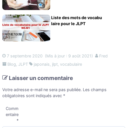
Liste des mots de vocabu
laire pour le JLPT
7 septembre 2020
(Mis à jour : 9 août 2021)
Fred
Blog
,
JLPT
japonais
,
jlpt
,
vocabulaire
Laisser un commentaire
Votre adresse e-mail ne sera pas publiée.
Les champs
obligatoires sont indiqués avec
*
Comm
entaire
*