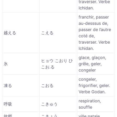
traverser. Verbe
Ichidan.
franchir, passer
au-desssus de,
passer de l’autre
越える
こえる
coté de,
traverser. Verbe
Ichidan.
glace, glaçon,
ヒョウ こおり ひ
氷
grêle, geler,
こお.る
congeler
congeler,
凍る
こおる
frigorifier, geler.
Verbe Godan.
respiration,
呼吸
こきゅう
souffle
故郷
こきょう
ville natale