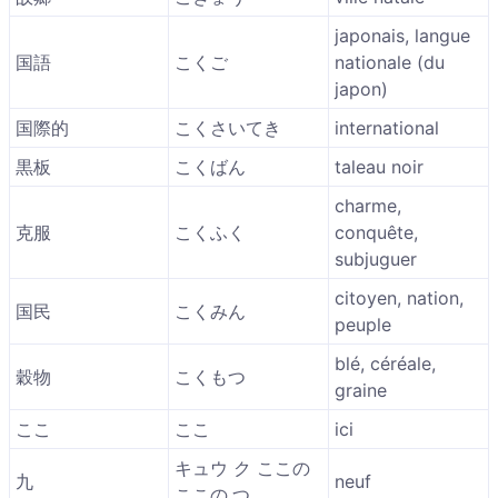
japonais, langue
国語
こくご
nationale (du
japon)
国際的
こくさいてき
international
黒板
こくばん
taleau noir
charme,
克服
こくふく
conquête,
subjuguer
citoyen, nation,
国民
こくみん
peuple
blé, céréale,
穀物
こくもつ
graine
ここ
ここ
ici
キュウ ク ここの
九
neuf
ここの.つ