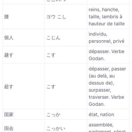
reins, hanche,
腰
ヨウ こし
taille, lambris à
hauteur de taille
individu,
個人
こじん
personnel, privé
dépasser. Verbe
越す
こす
Godan.
dépasser, passer
(au delà, au
dessus de),
超す
こす
surpasser,
traverser. Verbe
Godan.
国家
こっか
état, nation
assemblée,
国会
こっかい
parlement, sénat