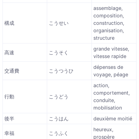
assemblage,
composition,
構成
こうせい
construction,
organisation,
structure
grande vitesse,
高速
こうそく
vitesse rapide
dépenses de
交通費
こうつうひ
voyage, péage
action,
comportement,
行動
こうどう
conduite,
mobilisation
後半
こうはん
deuxième moitié
heureux,
幸福
こうふく
prospère