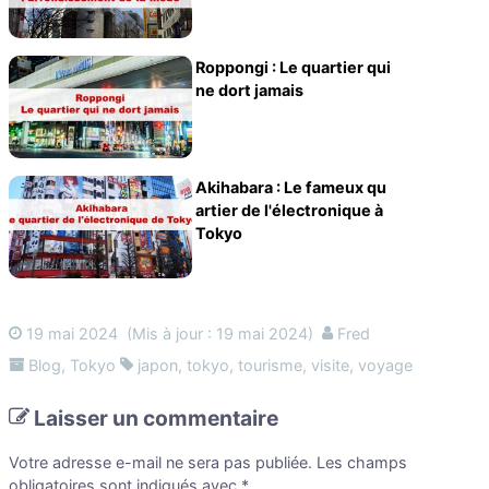
Roppongi : Le quartier qui
ne dort jamais
Akihabara : Le fameux qu
artier de l'électronique à
Tokyo
19 mai 2024
(Mis à jour : 19 mai 2024)
Fred
Blog
,
Tokyo
japon
,
tokyo
,
tourisme
,
visite
,
voyage
Laisser un commentaire
Votre adresse e-mail ne sera pas publiée.
Les champs
obligatoires sont indiqués avec
*