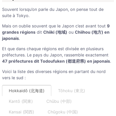
Souvent lorsqu’on parle du Japon, on pense tout de
suite à Tokyo.
Mais on oublie souvent que le Japon c’est avant tout
9
grandes régions
dit
Chiiki (地域)
ou
Chiihou (地方) en
japonais
.
Et que dans chaque régions est divisée en plusieurs
préfectures. Le pays du Japon, rassemble exactement
47 préfectures dit Todoufuken (都道府県) en japonais
.
Voici la liste des diverses régions en partant du nord
vers le sud :
Hokkaidō (北海道)
Tōhoku (東北)
Kantō (関東)
Chūbu (中部)
Kansai (関西)
Chūgoku (中国)