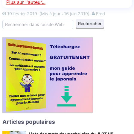
Plus sur l'auteur...
19 février 2019
(Mis à jour : 16 juin 2019)
Fred
Articles populaires
Liste des mots de vocabulaire du JLPT N5