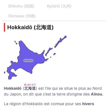
Shikoku (四国)
Kyūshū (九州)
Okinawa (沖縄)
Hokkaidō (北海道)
ほっかいどう
Hokkaidō
(
北海道
) est l’ile qui se situe le plus au Nord
du Japon, on dit que c’est la terre d’origine des
Aïnou
.
La région d’Hokkaido est connue pour ses
hivers