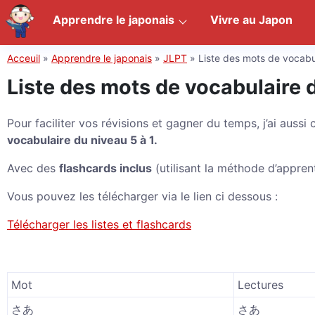
Apprendre le japonais
Vivre au Japon
Acceuil
»
Apprendre le japonais
»
JLPT
»
Liste des mots de vocab
Liste des mots de vocabulaire
Pour faciliter vos révisions et gagner du temps, j’ai aussi
vocabulaire du niveau 5 à 1.
Avec des
flashcards inclus
(utilisant la méthode d’appre
Vous pouvez les télécharger via le lien ci dessous :
Télécharger les listes et flashcards
Mot
Lectures
さあ
さあ