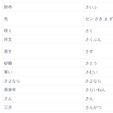
財布
さいふ
先
セン さき ま.ず
咲く
さく
作文
さくぶん
差す
さす
砂糖
さとう
寒い
さむい
さよなら
さよなら
再来年
さらいねん
さん
さん
三月
さんがつ