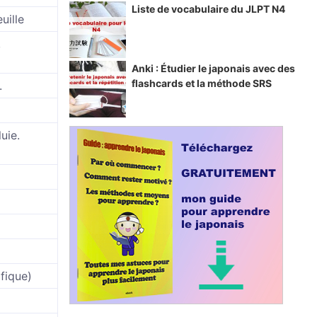
Liste de vocabulaire du JLPT N4
uille
,
Anki : Étudier le japonais avec des
flashcards et la méthode SRS
.
uie.
fique)