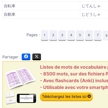
自転車
じてんしゃ
自動車
じどうしゃ
Pages :
1
2
3
4
5
6
7
8
Partager :
Listes de mots de vocabulaire
- 8500 mots, sur des fichiers
- Avec flashcards (Anki) inclu
- Utilisable avec votre smart
Téléchargez les listes ici