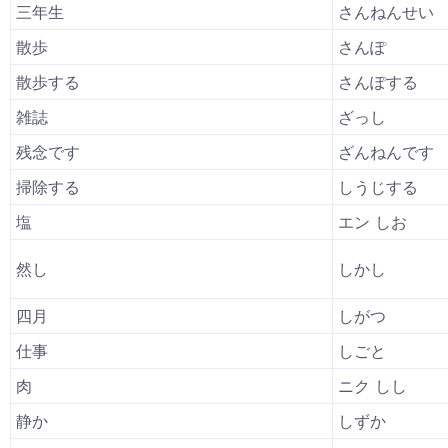
三年生
さんねんせい
散歩
さんぽ
散歩する
さんぽする
雑誌
ざっし
残念です
ざんねんです
掃除する
しうじする
塩
エン しお
然し
しかし
四月
しがつ
仕事
しごと
肉
ニク しし
静か
しずか