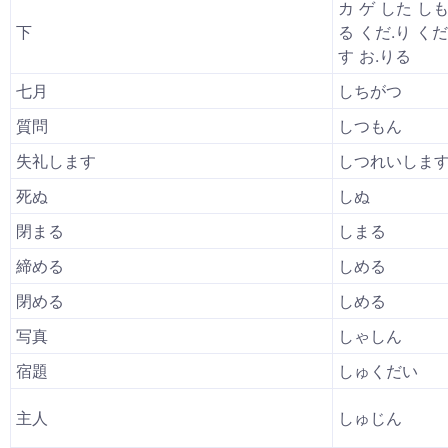
カ ゲ した しも
下
る くだ.り くだ
す お.りる
七月
しちがつ
質問
しつもん
失礼します
しつれいしま
死ぬ
しぬ
閉まる
しまる
締める
しめる
閉める
しめる
写真
しゃしん
宿題
しゅくだい
主人
しゅじん