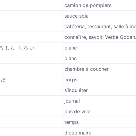
ゃ
camion de pompiers
sauce soja
cafétéria, restaurant, salle à m
connaître, savoir. Verbe Godan
ろ しら- しろ.い
blanc
blanc
chambre à coucher
らだ
corps
s’inquiéter
journal
bus de ville
temps
dictionnaire