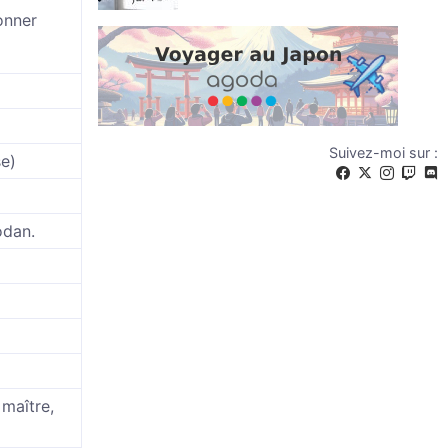
onner
Suivez-moi sur :
se)
odan.
 maître,