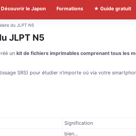
Découvrir le Japon
Formations
★ Guide gratuit
ulaire du JLPT N5
 du JLPT N5
 créé un
kit de fichiers imprimables comprenant tous les m
ntissage SRS) pour étudier n’importe où via votre smartpho
Signification
bien…