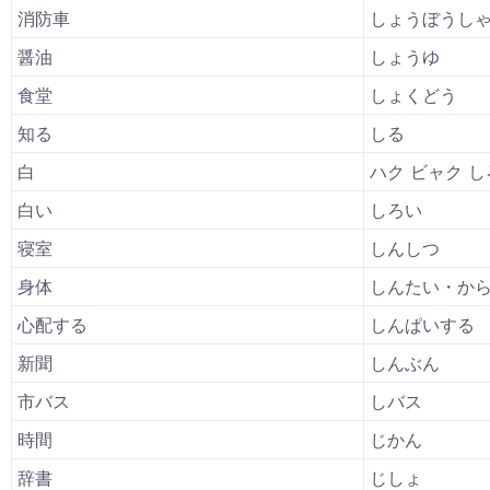
消防車
しょうぼうし
醤油
しょうゆ
食堂
しょくどう
知る
しる
白
ハク ビャク し
白い
しろい
寝室
しんしつ
身体
しんたい・か
心配する
しんぱいする
新聞
しんぶん
市バス
しバス
時間
じかん
辞書
じしょ