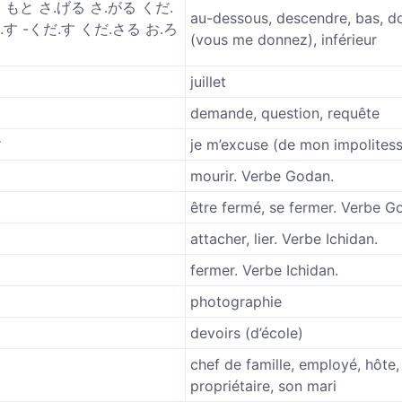
 もと さ.げる さ.がる くだ.
au-dessous, descendre, bas, d
.す -くだ.す くだ.さる お.ろ
(vous me donnez), inférieur
juillet
demande, question, requête
す
je m’excuse (de mon impolites
mourir. Verbe Godan.
être fermé, se fermer. Verbe G
attacher, lier. Verbe Ichidan.
fermer. Verbe Ichidan.
photographie
devoirs (d’école)
chef de famille, employé, hôte,
propriétaire, son mari