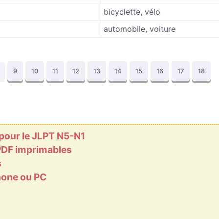
bicyclette, vélo
automobile, voiture
9
10
11
12
13
14
15
16
17
18
 pour le JLPT N5-N1
 PDF imprimables
s
phone ou PC