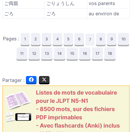
ご両親
ごりょうしん
vos parents
ごろ
ごろ
au environ de
Pages :
1
2
3
4
5
6
8
9
10
7
11
12
13
14
15
16
17
18
Partager :
Listes de mots de vocabulaire
pour le JLPT N5-N1
- 8500 mots, sur des fichiers
PDF imprimables
- Avec flashcards (Anki) inclus