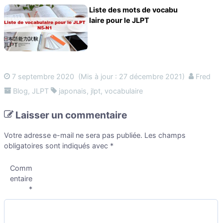
Liste des mots de vocabu
laire pour le JLPT
7 septembre 2020
(Mis à jour : 27 décembre 2021)
Fred
Blog
,
JLPT
japonais
,
jlpt
,
vocabulaire
Laisser un commentaire
Votre adresse e-mail ne sera pas publiée.
Les champs
obligatoires sont indiqués avec
*
Comm
entaire
*