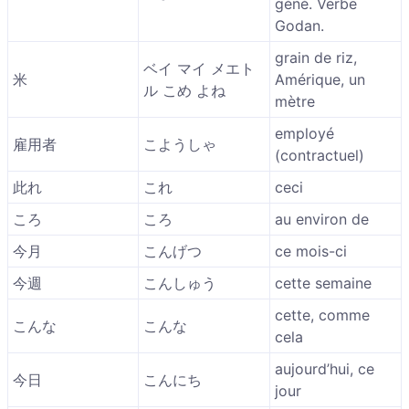
géné. Verbe
Godan.
grain de riz,
ベイ マイ メエト
米
Amérique, un
ル こめ よね
mètre
employé
雇用者
こようしゃ
(contractuel)
此れ
これ
ceci
ころ
ころ
au environ de
今月
こんげつ
ce mois-ci
今週
こんしゅう
cette semaine
cette, comme
こんな
こんな
cela
aujourd’hui, ce
今日
こんにち
jour