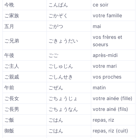
今晩
こんばん
ce soir
ご家族
ごかぞく
votre famille
五月
ごがつ
mai
vos frères et
ご兄弟
ごきょうだい
soeurs
午後
ごご
après-midi
ご主人
ごしゅじん
votre mari
ご親戚
ごしんせき
vos proches
午前
ごぜん
matin
ご長女
ごちょうじょ
votre ainée (fille)
ご長男
ごちょうなん
votre ainé (fils)
ご飯
ごはん
repas, riz
御飯
ごはん
repas, riz (cuit)