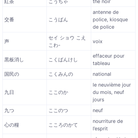
紅茶
こうちゃ
thé noir
antenne de
交番
こうばん
police, kiosque
de police
セイ ショウ こえ
声
voix
こわ-
effaceur pour
黒板消し
こくばんけし
tableau
国民の
こくみんの
national
le neuvième jour
九日
ここのか
du mois, neuf
jours
九つ
ここのつ
neuf
nourriture de
心の糧
こころのかて
l’esprit