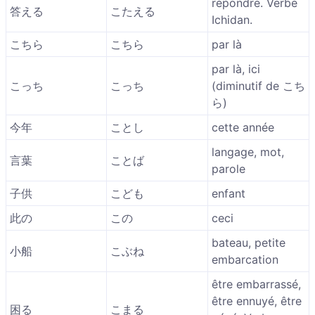
répondre. Verbe
答える
こたえる
Ichidan.
こちら
こちら
par là
par là, ici
こっち
こっち
(diminutif de こち
ら)
今年
ことし
cette année
langage, mot,
言葉
ことば
parole
子供
こども
enfant
此の
この
ceci
bateau, petite
小船
こぶね
embarcation
être embarrassé,
être ennuyé, être
困る
こまる