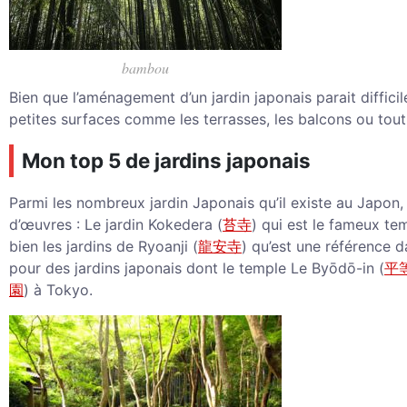
bambou
Bien que l’aménagement d’un jardin japonais parait diffi
petites surfaces comme les terrasses, les balcons ou tout
Mon top 5 de jardins japonais
Parmi les nombreux jardin Japonais qu’il existe au Japon
d’œuvres : Le jardin Kokedera (
苔寺
) qui est le fameux t
bien les jardins de Ryoanji (
龍安寺
) qu’est une référence d
pour des jardins japonais dont le temple Le Byōdō-in (
平
園
) à Tokyo.