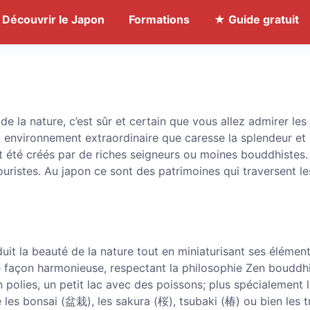
Découvrir le Japon
Formations
★ Guide gratuit
e la nature, c’est sûr et certain que vous allez admirer les 
t environnement extraordinaire que caresse la splendeur et 
t été créés par de riches seigneurs ou moines bouddhistes.
 touristes. Au japon ce sont des patrimoines qui traversent 
duit la beauté de la nature tout en miniaturisant ses élément
de façon harmonieuse, respectant la philosophie Zen bouddhi
 polies, un petit lac avec des poissons; plus spécialement l
 les bonsai (盆栽), les sakura (桜), tsubaki (椿) ou bien les t