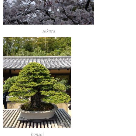
sakura
bonsai