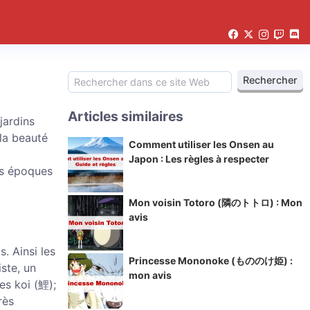
Articles similaires
jardins
la beauté
Comment utiliser les Onsen au
Japon : Les règles à respecter
les époques
Mon voisin Totoro (隣のトトロ) : Mon
avis
s. Ainsi les
Princesse Mononoke (もののけ姫) :
ste, un
mon avis
es koi (鯉);
rès