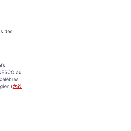
ns des
efs
’UNESCO ou
 célèbres
ugien (
六義