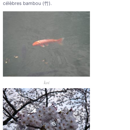
célèbres bambou (竹).
koi