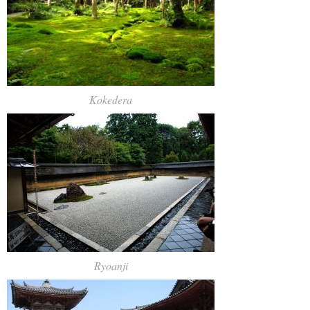
Kokedera
Ryoanji