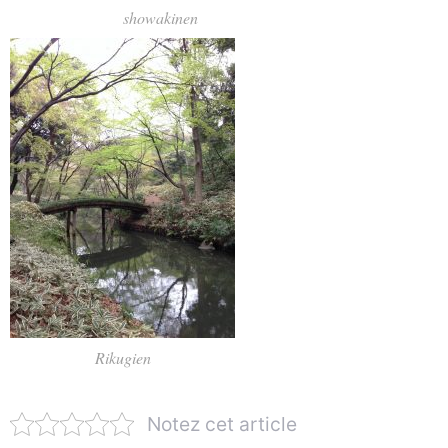
showakinen
Rikugien
Notez cet article