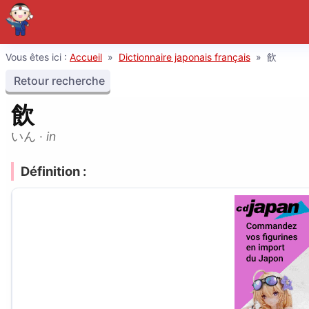
Vous êtes ici :
Accueil
»
Dictionnaire japonais français
»
飲
Retour recherche
飲
いん
·
in
Définition :