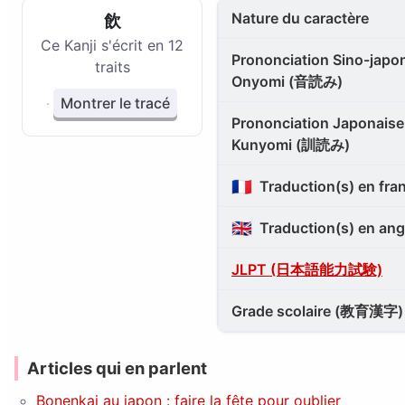
Nature du caractère
飲
Ce Kanji s'écrit en 12
Prononciation Sino-japon
traits
Onyomi (音読み)
Montrer le tracé
Prononciation Japonaise 
Kunyomi (訓読み)
🇫🇷
Traduction(s) en fra
🇬🇧
Traduction(s) en ang
JLPT (日本語能力試験)
Grade scolaire (教育漢字)
Articles qui en parlent
Bonenkai au japon : faire la fête pour oublier