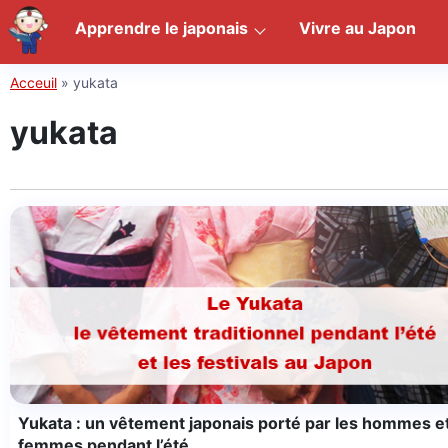
Apprendre le japonais
Vivre au Japon
Acceuil
»
yukata
yukata
Yukata : un vêtement japonais porté par les hommes et
femmes pendant l’été