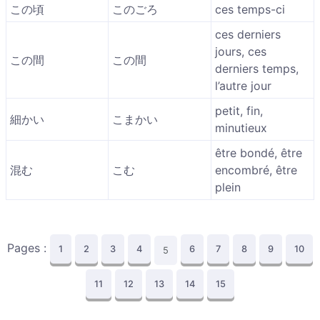
この頃
このごろ
ces temps-ci
ces derniers
jours, ces
この間
この間
derniers temps,
l’autre jour
petit, fin,
細かい
こまかい
minutieux
être bondé, être
混む
こむ
encombré, être
plein
Pages :
1
2
3
4
6
7
8
9
10
5
11
12
13
14
15