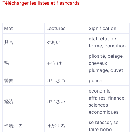
Télécharger les listes et flashcards
Mot
Lectures
Signification
état, état de
具合
ぐあい
forme, condition
pilosité, pelage,
毛
モウ け
cheveux,
plumage, duvet
警察
けいさつ
police
économie,
affaires, finance,
経済
けいざい
sciences
économiques
se blesser, se
怪我する
けがする
faire bobo