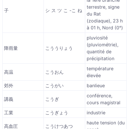
la 1ère branche
terrestre, signe
子
シ ス ツ こ -こ ね
du Rat
(zodiaque), 23 h
à 01 h, Nord (0°)
pluviosité
(pluviométrie),
降雨量
こううりょう
quantité de
précipitation
température
高温
こうおん
élevée
郊外
こうがい
banlieue
conférence,
講義
こうぎ
cours magistral
工業
こうぎょう
industrie
haute tension (du
高血圧
こうけつあつ