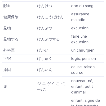
献血
けんけつ
don du sang
assurance
健康保険
けんこうほけん
maladie
見物
けんぶつ
excursion
faire une
見物する
けんぶつする
excursion
外科医
げかい
un chirurgien
下宿
げしゅく
logis, pension
cause, raison,
原因
げんいん
source
nouveau-né,
ジ ニ ゲイ こ -こ
児
enfant, petit
-っこ
d’animal
enfant, signe de