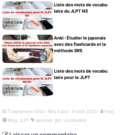
Liste des mots de vocabu
laire du JLPT N5
Anki : Étudier le japonais
avec des flashcards et la
méthode SRS
Liste des mots de vocabu
laire pour le JLPT
7 septembre 2020
(Mis à jour : 9 août 2021)
Fred
Blog
,
JLPT
japonais
,
jlpt
,
vocabulaire
Laisser un commentaire