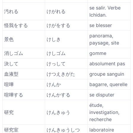
se salir. Verbe
汚れる
けがれる
Ichidan.
怪我をする
けがをする
se blesser
panorama,
景色
けしき
paysage, site
消しゴム
けしゴム
gomme
決して
けっして
absolument pas
血液型
けつえきがた
groupe sanguin
喧嘩
けんか
bagarre, querelle
喧嘩する
けんかする
se disputer
étude,
研究
けんきゅう
investigation,
recherche
研究室
けんきゅうしつ
laboratoire