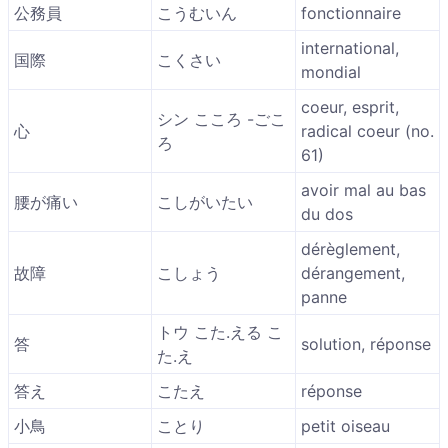
公務員
こうむいん
fonctionnaire
international,
国際
こくさい
mondial
coeur, esprit,
シン こころ -ごこ
心
radical coeur (no.
ろ
61)
avoir mal au bas
腰が痛い
こしがいたい
du dos
dérèglement,
故障
こしょう
dérangement,
panne
トウ こた.える こ
答
solution, réponse
た.え
答え
こたえ
réponse
小鳥
ことり
petit oiseau