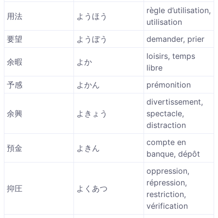
règle d’utilisation,
用法
ようほう
utilisation
要望
ようぼう
demander, prier
loisirs, temps
余暇
よか
libre
予感
よかん
prémonition
divertissement,
余興
よきょう
spectacle,
distraction
compte en
預金
よきん
banque, dépôt
oppression,
répression,
抑圧
よくあつ
restriction,
vérification