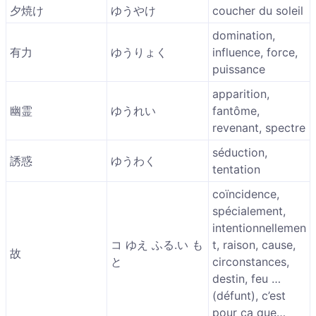
夕焼け
ゆうやけ
coucher du soleil
domination,
有力
ゆうりょく
influence, force,
puissance
apparition,
幽霊
ゆうれい
fantôme,
revenant, spectre
séduction,
誘惑
ゆうわく
tentation
coïncidence,
spécialement,
intentionnellemen
コ ゆえ ふる.い も
t, raison, cause,
故
と
circonstances,
destin, feu …
(défunt), c’est
pour ça que…