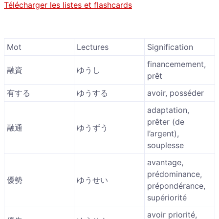
Télécharger les listes et flashcards
Mot
Lectures
Signification
financemement,
融資
ゆうし
prêt
有する
ゆうする
avoir, posséder
adaptation,
prêter (de
融通
ゆうずう
l’argent),
souplesse
avantage,
prédominance,
優勢
ゆうせい
prépondérance,
supériorité
avoir priorité,