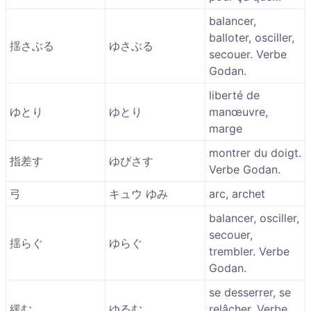
balancer,
balloter, osciller,
揺さぶる
ゆさぶる
secouer. Verbe
Godan.
liberté de
ゆとり
ゆとり
manœuvre,
marge
montrer du doigt.
指差す
ゆびさす
Verbe Godan.
弓
キュウ ゆみ
arc, archet
balancer, osciller,
secouer,
揺らぐ
ゆらぐ
trembler. Verbe
Godan.
se desserrer, se
緩む
ゆるむ
relâcher. Verbe