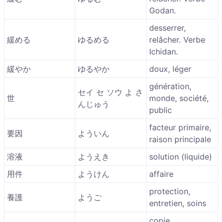
Godan.
desserrer,
緩める
ゆるめる
relâcher. Verbe
Ichidan.
緩やか
ゆるやか
doux, léger
génération,
セイ セ ソウ よ さ
世
monde, société,
んじゅう
public
facteur primaire,
要因
よういん
raison principale
溶液
ようえき
solution (liquide)
用件
ようけん
affaire
protection,
養護
ようご
entretien, soins
copie