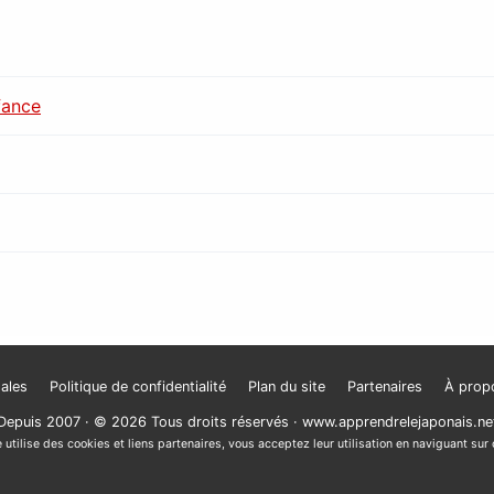
fance
ales
Politique de confidentialité
Plan du site
Partenaires
À prop
Depuis 2007 · © 2026 Tous droits réservés ·
www.apprendrelejaponais.ne
 utilise des cookies et liens partenaires, vous acceptez leur utilisation en naviguant sur 