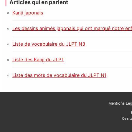
Articles qui en parlent
Kanji japonais
Les dessins animés japonais qui ont marqué notre en
Liste de vocabulaire du JLPT N3
Liste des Kanji du JLPT
Liste des mots de vocabulaire du JLPT N1
Mentions Lég
Ce site