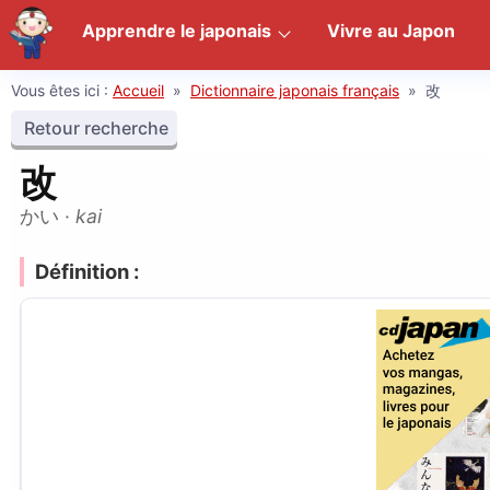
Apprendre le japonais
Vivre au Japon
Vous êtes ici :
Accueil
»
Dictionnaire japonais français
»
改
Retour recherche
改
かい
·
kai
Définition :