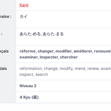
Kanji
aise :
カイ
 :
あらた.める, あらた.まる
nçais
réforme, changer, modifier, améliorer, renouvel
examiner, inspecter, chercher
lais
reformation, change, modify, mend, renew, exam
inspect, search
Niveau 2
4 Kyu (級)