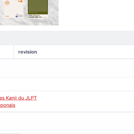
revision
des Kanji du JLPT
aponais