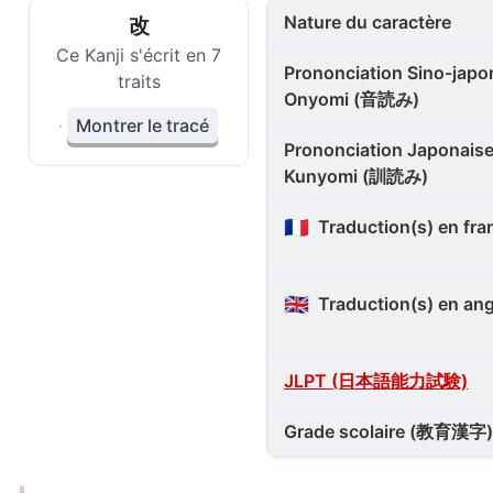
Nature du caractère
改
Ce Kanji s'écrit en 7
Prononciation Sino-japon
traits
Onyomi (音読み)
Montrer le tracé
Prononciation Japonaise
Kunyomi (訓読み)
🇫🇷
Traduction(s) en fra
🇬🇧
Traduction(s) en ang
JLPT (日本語能力試験)
Grade scolaire (教育漢字)