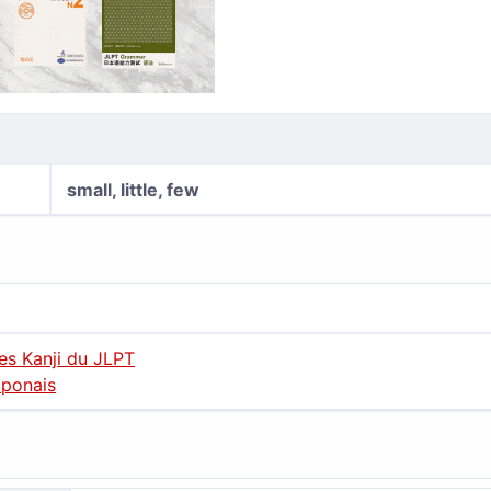
small, little, few
des Kanji du JLPT
aponais