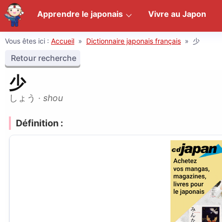
Apprendre le japonais
Vivre au Japon
Vous êtes ici :
Accueil
»
Dictionnaire japonais français
»
少
Retour recherche
少
しょう
·
shou
Définition :