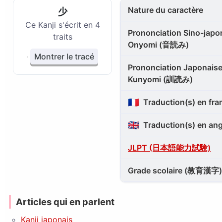
Nature du caractère
少
Ce Kanji s'écrit en 4
Prononciation Sino-japon
traits
Onyomi (音読み)
Montrer le tracé
Prononciation Japonaise
Kunyomi (訓読み)
🇫🇷
Traduction(s) en fra
🇬🇧
Traduction(s) en ang
JLPT (日本語能力試験)
Grade scolaire (教育漢字)
Articles qui en parlent
Kanji japonais