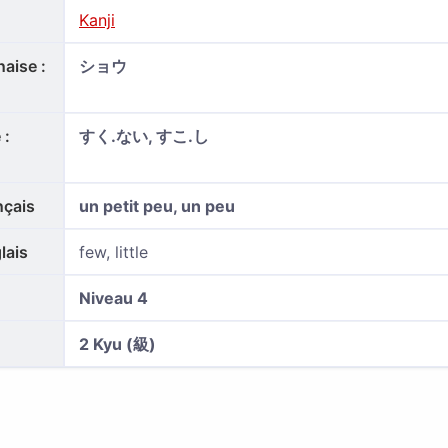
Kanji
aise :
ショウ
 :
すく.ない, すこ.し
nçais
un petit peu, un peu
lais
few, little
Niveau 4
2 Kyu (級)