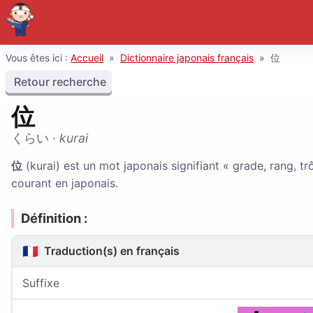
Vous êtes ici :
Accueil
»
Dictionnaire japonais français
»
位
Retour recherche
位
くらい
·
kurai
位
(kurai) est un mot japonais signifiant « grade, rang, tr
courant en japonais.
Définition :
🇫🇷
Traduction(s) en français
Suffixe