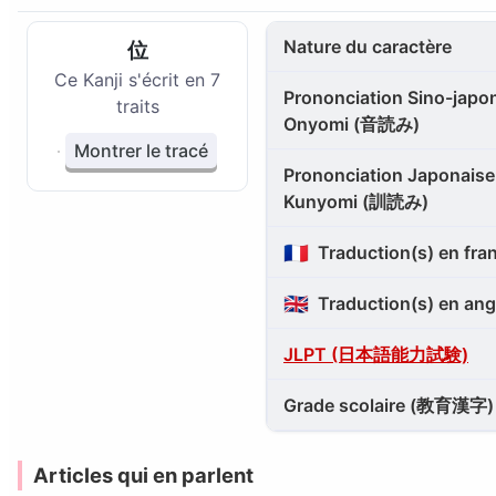
Nature du caractère
位
Ce Kanji s'écrit en 7
Prononciation Sino-japon
traits
Onyomi (音読み)
Montrer le tracé
Prononciation Japonaise 
Kunyomi (訓読み)
🇫🇷
Traduction(s) en fra
🇬🇧
Traduction(s) en ang
JLPT (日本語能力試験)
Grade scolaire (教育漢字)
Articles qui en parlent