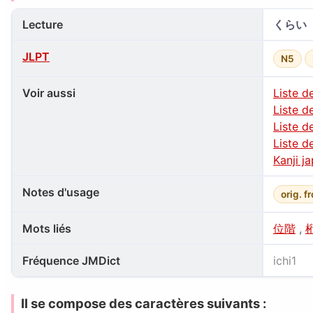
Lecture
くらい
JLPT
N5
Voir aussi
Liste d
Liste d
Liste d
Liste d
Kanji j
Notes d'usage
orig. 
Mots liés
位階
,
Fréquence JMDict
ichi1
Il se compose des caractères suivants :