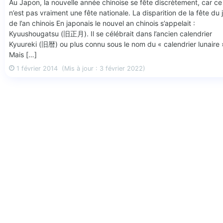
Au Japon, la nouvelle année chinoise se fête discrètement, car ce
n’est pas vraiment une fête nationale. La disparition de la fête du 
de l’an chinois En japonais le nouvel an chinois s’appelait :
Kyuushougatsu (旧正月). Il se célébrait dans l’ancien calendrier
Kyuureki (旧暦) ou plus connu sous le nom du « calendrier lunaire 
Mais […]
1 février 2014
(Mis à jour : 3 février 2022)