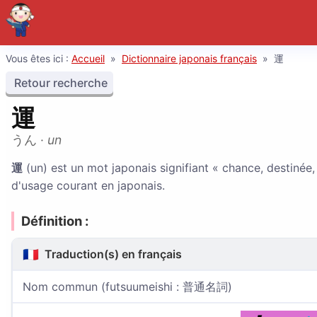
Vous êtes ici :
Accueil
»
Dictionnaire japonais français
»
運
Retour recherche
運
うん
·
un
運
(un) est un mot japonais signifiant « chance, destinée,
d'usage courant en japonais.
Définition :
🇫🇷
Traduction(s) en français
Nom commun (futsuumeishi : 普通名詞)