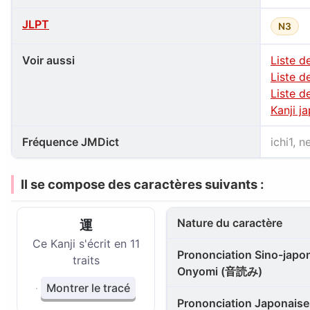
JLPT
N3
Voir aussi
Liste d
Liste d
Liste d
Kanji j
Fréquence JMDict
ichi1, 
Il se compose des caractères suivants :
Nature du caractère
運
Ce Kanji s'écrit en 11
Prononciation Sino-japon
traits
Onyomi (音読み)
Montrer le tracé
Prononciation Japonaise 