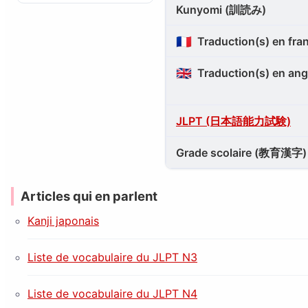
Kunyomi (訓読み)
🇫🇷
Traduction(s) en fra
🇬🇧
Traduction(s) en ang
JLPT (日本語能力試験)
Grade scolaire (教育漢字)
Articles qui en parlent
Kanji japonais
Liste de vocabulaire du JLPT N3
Liste de vocabulaire du JLPT N4