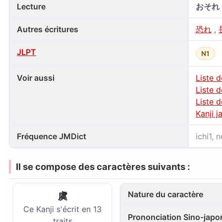
Lecture
おそれ
Autres écritures
恐れ
,
JLPT
N1
Voir aussi
Liste 
Liste 
Liste 
Kanji j
Fréquence JMDict
ichi1, 
Il se compose des caractères suivants :
Nature du caractère
虞
Ce Kanji s'écrit en 13
Prononciation Sino-japon
traits