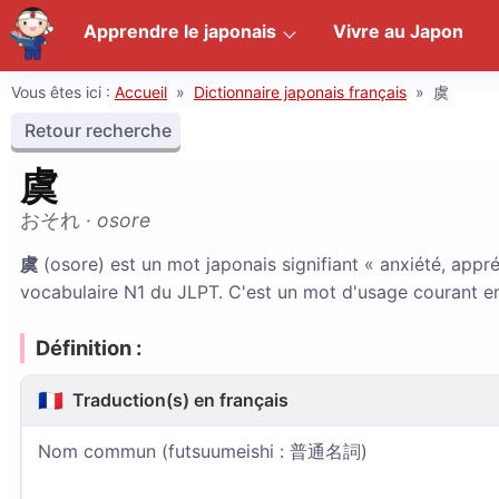
Apprendre le japonais
Vivre au Japon
Vous êtes ici :
Accueil
»
Dictionnaire japonais français
»
虞
Retour recherche
虞
おそれ
·
osore
虞
(osore) est un mot japonais signifiant « anxiété, appréhe
vocabulaire N1 du JLPT. C'est un mot d'usage courant en
Définition :
🇫🇷
Traduction(s) en français
Nom commun (futsuumeishi : 普通名詞)