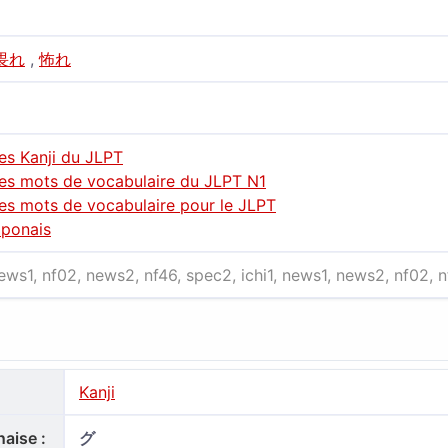
畏れ
,
怖れ
des Kanji du JLPT
des mots de vocabulaire du JLPT N1
des mots de vocabulaire pour le JLPT
aponais
news1, nf02, news2, nf46, spec2, ichi1, news1, news2, nf02, 
Kanji
aise :
グ