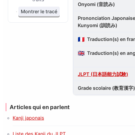
Onyomi (音読み)
Montrer le tracé
Prononciation Japonaise
Kunyomi (訓読み)
🇫🇷
Traduction(s) en fra
🇬🇧
Traduction(s) en ang
JLPT (日本語能力試験)
Grade scolaire (教育漢字)
Articles qui en parlent
Kanji japonais
Liste des Kanji du JLPT