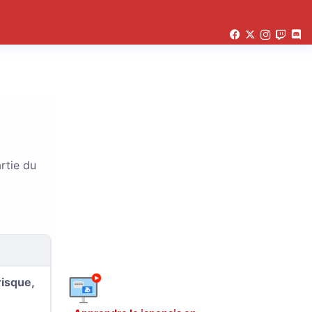
artie du
risque,