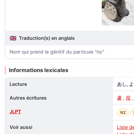
🇬🇧
Traduction(s) en anglais
Nom qui prend le génitif du particule "no"
Informations lexicales
Lecture
あし, よ
Autres écritures
蘆
,
葭
JLPT
N2
Voir aussi
Liste d