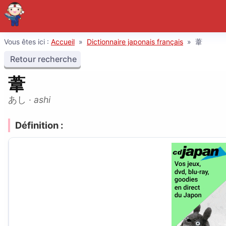
Vous êtes ici :
Accueil
»
Dictionnaire japonais français
»
葦
Retour recherche
葦
あし
·
ashi
Définition :