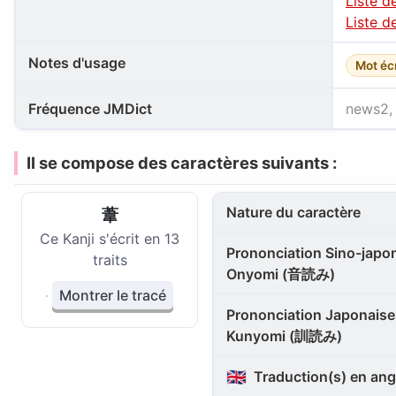
Liste d
Liste d
Notes d'usage
Mot éc
Fréquence JMDict
news2, 
Il se compose des caractères suivants :
Nature du caractère
葦
Ce Kanji s'écrit en 13
Prononciation Sino-japon
traits
Onyomi (音読み)
Montrer le tracé
Prononciation Japonaise 
Kunyomi (訓読み)
🇬🇧
Traduction(s) en ang