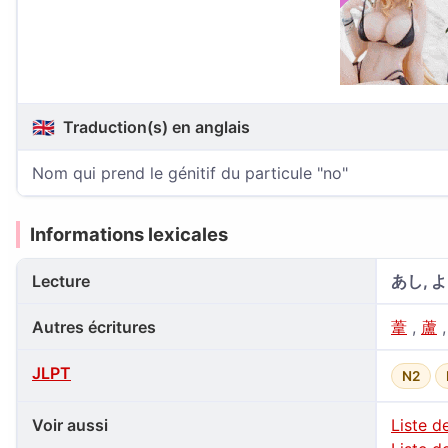
🇬🇧
Traduction(s) en anglais
Nom qui prend le génitif du particule "no"
Informations lexicales
Lecture
あし, よ
Autres écritures
葦
,
蘆
JLPT
N2
Voir aussi
Liste d