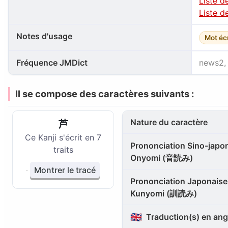
Liste d
Liste d
Notes d'usage
Mot éc
Fréquence JMDict
news2, 
Il se compose des caractères suivants :
Nature du caractère
芦
Ce Kanji s'écrit en 7
Prononciation Sino-japon
traits
Onyomi (音読み)
Montrer le tracé
Prononciation Japonaise 
Kunyomi (訓読み)
🇬🇧
Traduction(s) en ang