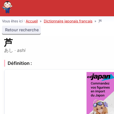
Vous êtes ici :
Accueil
»
Dictionnaire japonais français
»
芦
Retour recherche
芦
あし
·
ashi
Définition :