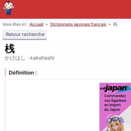
Vous êtes ici :
Accueil
»
Dictionnaire japonais français
»
桟
Retour recherche
桟
かけはし
·
kakehashi
Définition :