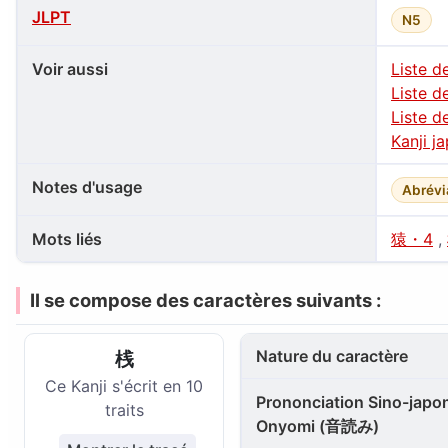
JLPT
N5
Voir aussi
Liste d
Liste d
Liste d
Kanji j
Notes d'usage
Abrévi
Mots liés
猿・4
,
Il se compose des caractères suivants :
Nature du caractère
桟
Ce Kanji s'écrit en 10
Prononciation Sino-japon
traits
Onyomi (音読み)