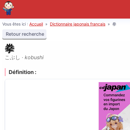
Vous êtes ici :
Accueil
»
Dictionnaire japonais français
»
拳
Retour recherche
拳
こぶし
·
kobushi
Définition :