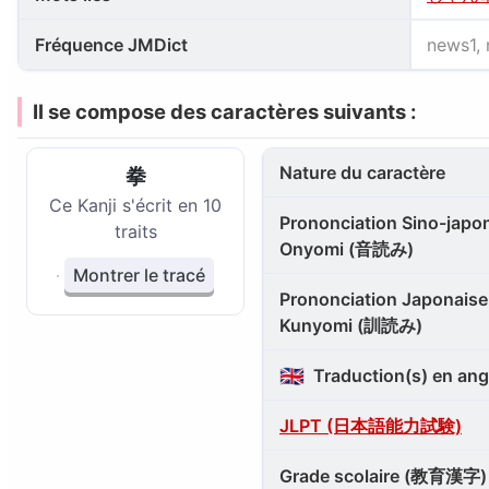
Fréquence JMDict
news1, 
Il se compose des caractères suivants :
Nature du caractère
拳
Ce Kanji s'écrit en 10
Prononciation Sino-japon
traits
Onyomi (音読み)
Montrer le tracé
Prononciation Japonaise 
Kunyomi (訓読み)
🇬🇧
Traduction(s) en ang
JLPT (日本語能力試験)
Grade scolaire (教育漢字)