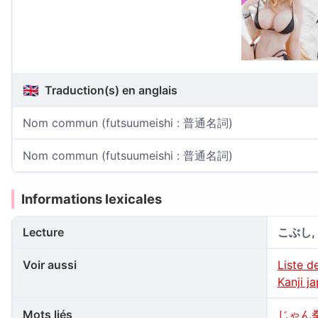
🇬🇧
Traduction(s) en anglais
Nom commun (futsuumeishi : 普通名詞)
Nom commun (futsuumeishi : 普通名詞)
Informations lexicales
Lecture
こぶし,
Voir aussi
Liste d
Kanji j
Mots liés
じゃん