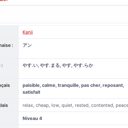
Kanji
aise :
アン
 :
やす.い, やす.まる, やす, やす.らか
nçais
paisible, calme, tranquille, pas cher, reposant,
satisfait
lais
relax, cheap, low, quiet, rested, contented, peace
Niveau 4