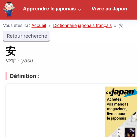
Apprendre le japonais
Vivre au Japon
Vous êtes ici :
Accueil
»
Dictionnaire japonais français
»
安
Retour recherche
安
やす
·
yasu
Définition :