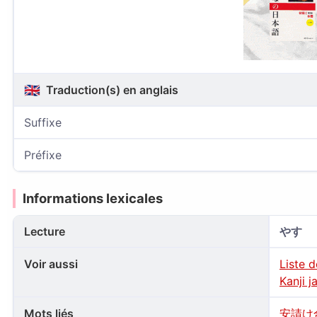
🇬🇧
Traduction(s) en anglais
Suffixe
Préfixe
Informations lexicales
Lecture
やす
Voir aussi
Liste 
Kanji j
Mots liés
安請け