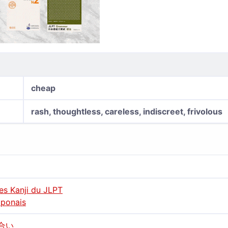
cheap
rash, thoughtless, careless, indiscreet, frivolous
des Kanji du JLPT
aponais
合い