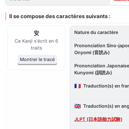
Il se compose des caractères suivants :
Nature du caractère
安
Ce Kanji s'écrit en 6
Prononciation Sino-japon
traits
Onyomi (音読み)
Montrer le tracé
Prononciation Japonaise
Kunyomi (訓読み)
🇫🇷
Traduction(s) en fra
🇬🇧
Traduction(s) en ang
JLPT (日本語能力試験)