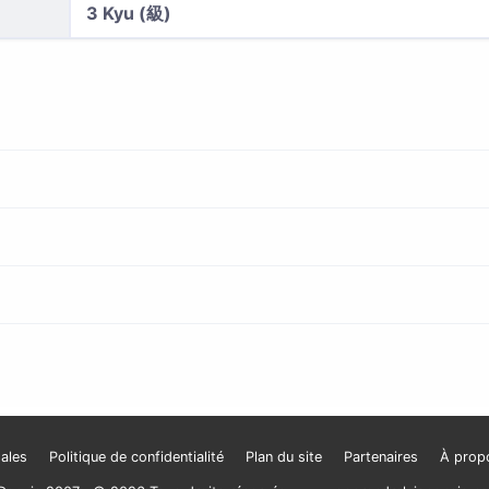
3 Kyu (級)
ales
Politique de confidentialité
Plan du site
Partenaires
À prop