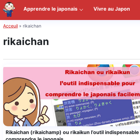
Apprendre le japonais
Vivre au Japon
Acceuil
»
rikaichan
rikaichan
Rikaichan (rikaichamp) ou rikaikun l’outil indispensable
comprendre le japonais