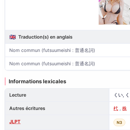
🇬🇧
Traduction(s) en anglais
Nom commun (futsuumeishi : 普通名詞)
Nom commun (futsuumeishi : 普通名詞)
Informations lexicales
Lecture
くい, 
Autres écritures
杙
,
株
JLPT
N3