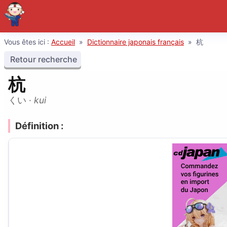
Vous êtes ici :
Accueil
»
Dictionnaire japonais français
»
杭
Retour recherche
杭
くい
·
kui
Définition :