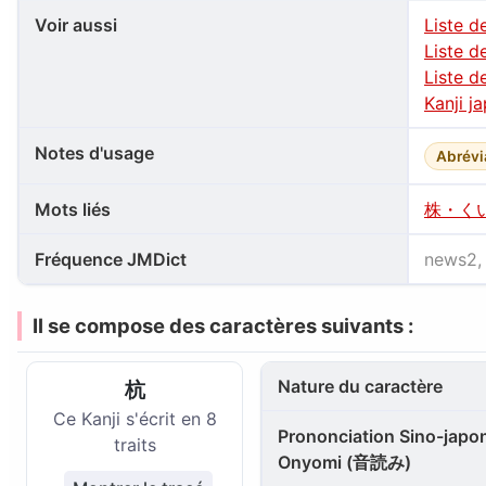
Voir aussi
Liste d
Liste d
Liste d
Kanji j
Notes d'usage
Abrévi
Mots liés
株・く
Fréquence JMDict
news2,
Il se compose des caractères suivants :
Nature du caractère
杭
Ce Kanji s'écrit en 8
Prononciation Sino-japon
traits
Onyomi (音読み)