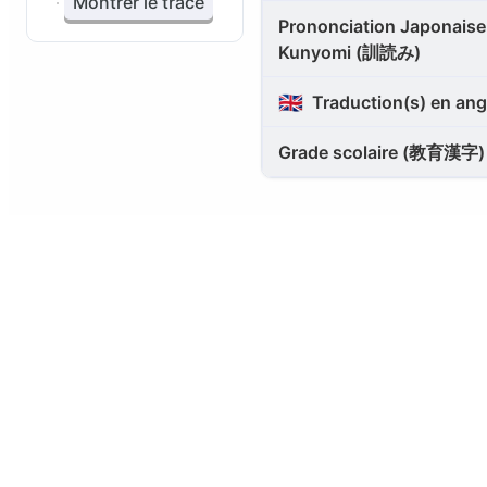
Montrer le tracé
Prononciation Japonaise 
Kunyomi (訓読み)
🇬🇧
Traduction(s) en ang
Grade scolaire (教育漢字)