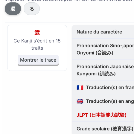
還
る
Nature du caractère
還
Ce Kanji s'écrit en 15
Prononciation Sino-japon
traits
Onyomi (音読み)
Montrer le tracé
Prononciation Japonaise 
Kunyomi (訓読み)
🇫🇷
Traduction(s) en fra
🇬🇧
Traduction(s) en ang
JLPT (日本語能力試験)
Grade scolaire (教育漢字)