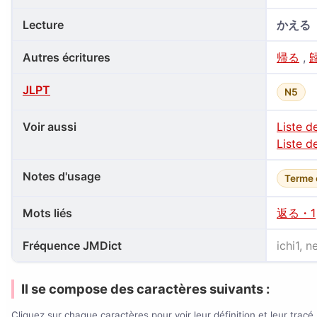
Lecture
かえる
Autres écritures
帰る
,
JLPT
N5
Voir aussi
Liste d
Liste d
Notes d'usage
Terme 
Mots liés
返る・1
Fréquence JMDict
ichi1, 
Il se compose des caractères suivants :
Cliquez sur chaque caractères pour voir leur définition et leur tracé