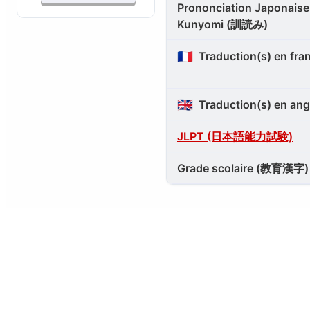
Prononciation Japonaise 
Kunyomi (訓読み)
🇫🇷
Traduction(s) en fra
🇬🇧
Traduction(s) en ang
JLPT (日本語能力試験)
Grade scolaire (教育漢字)