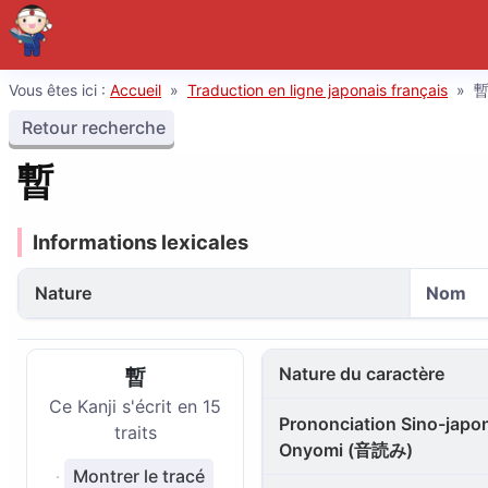
Vous êtes ici :
Accueil
»
Traduction en ligne japonais français
»
Retour recherche
暫
Informations lexicales
Nature
Nom
Nature du caractère
暫
Ce Kanji s'écrit en 15
Prononciation Sino-japon
traits
Onyomi (音読み)
Montrer le tracé