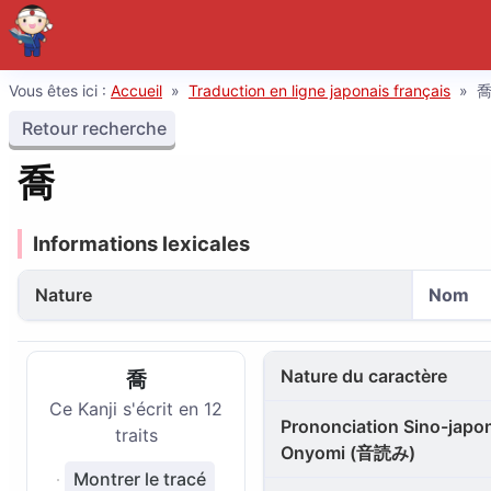
Vous êtes ici :
Accueil
»
Traduction en ligne japonais français
»
Retour recherche
喬
Informations lexicales
Nature
Nom
Nature du caractère
喬
Ce Kanji s'écrit en 12
Prononciation Sino-japon
traits
Onyomi (音読み)
Montrer le tracé