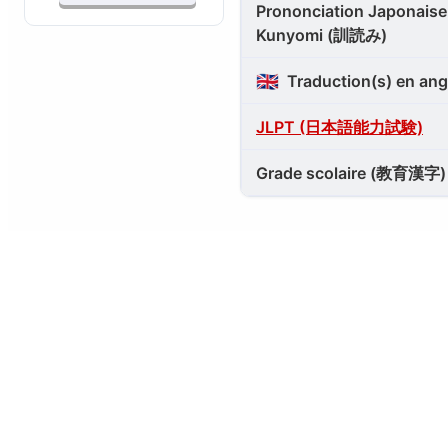
Prononciation Japonaise 
Kunyomi (訓読み)
🇬🇧
Traduction(s) en ang
JLPT (日本語能力試験)
Grade scolaire (教育漢字)