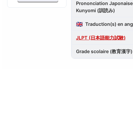
Prononciation Japonaise 
Kunyomi (訓読み)
🇬🇧
Traduction(s) en ang
JLPT (日本語能力試験)
Grade scolaire (教育漢字)