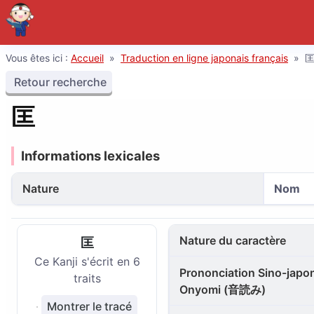
Vous êtes ici :
Accueil
»
Traduction en ligne japonais français
»
Retour recherche
匡
Informations lexicales
Nature
Nom
Nature du caractère
匡
Ce Kanji s'écrit en 6
Prononciation Sino-japon
traits
Onyomi (音読み)
Montrer le tracé