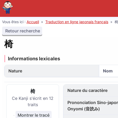
Vous êtes ici :
Accueil
»
Traduction en ligne japonais français
»
Retour recherche
椅
Informations lexicales
Nature
Nom
Nature du caractère
椅
Ce Kanji s'écrit en 12
Prononciation Sino-japon
traits
Onyomi (音読み)
Montrer le tracé