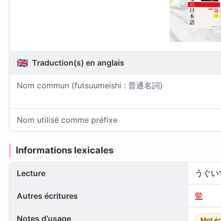
🇬🇧
Traduction(s) en anglais
Nom commun (futsuumeishi : 普通名詞)
Nom utilisé comme préfixe
Informations lexicales
Lecture
うぐい
Autres écritures
鶯
Notes d'usage
Mot éc