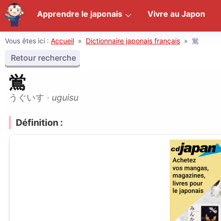
Apprendre le japonais
Vivre au Japon
Vous êtes ici :
Accueil
»
Dictionnaire japonais français
»
鴬
Retour recherche
鴬
うぐいす
·
uguisu
Définition :