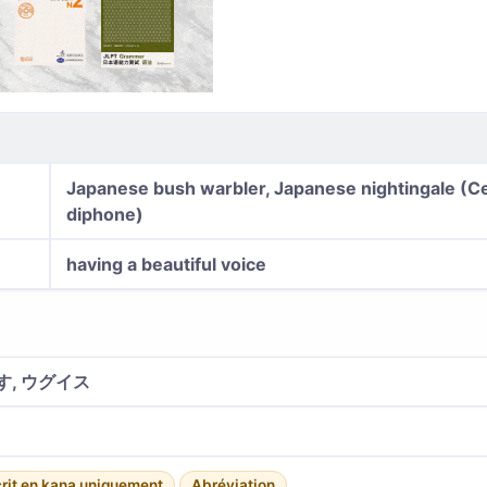
Japanese bush warbler, Japanese nightingale (Ce
diphone)
having a beautiful voice
す, ウグイス
rit en kana uniquement
Abréviation