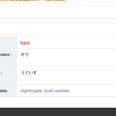
Kanji
aise :
オウ
 :
うぐいす
lais
nightingale, bush warbler