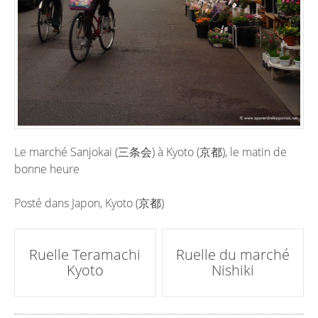
Le marché Sanjokai (三条会) à Kyoto (京都), le matin de
bonne heure
Posté dans
Japon
,
Kyoto (京都)
Poste
Ruelle Teramachi
Ruelle du marché
Kyoto
Nishiki
navigation