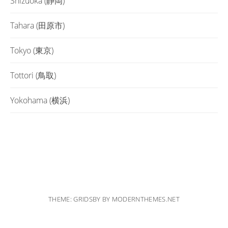
Shizuoka (静岡)
Tahara (田原市)
Tokyo (東京)
Tottori (鳥取)
Yokohama (横浜)
THEME: GRIDSBY BY
MODERNTHEMES.NET