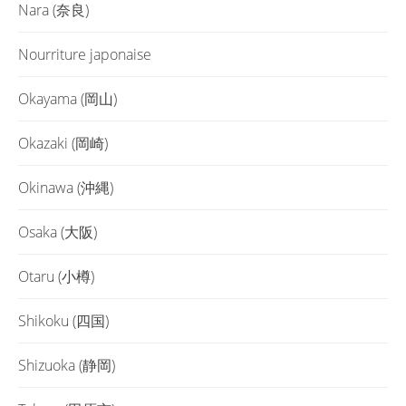
Nara (奈良)
Nourriture japonaise
Okayama (岡山)
Okazaki (岡崎)
Okinawa (沖縄)
Osaka (大阪)
Otaru (小樽)
Shikoku (四国)
Shizuoka (静岡)