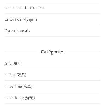
Le chateau d’Hiroshima
Le torii de Miyajima
Gyoza japonais
Catégories
Gifu (岐阜)
Himeji (姫路)
Hiroshima (広島)
Hokkaido (北海道)